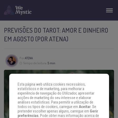
PREVISÕES DO TAROT: AMOR E DINHEIRO
EM AGOSTO (POR ATENA)
Por
ATENA
Tempo de leitura:
5 min
Esta página web utiliza cookies necessários,
estatísticos e de marketing, para melhorar a
experiência de navegação do Utilizador, apresentar
acções de marketing do seu interesse e elaborar
análises estatísticas. Para permitir a utilização de
todos os tipos de cookies, carregue em
Aceitar
. Se
pretender escolher apenas alguns, carregue em
Gerir
preferências
. Pode obter mais informação acerca de