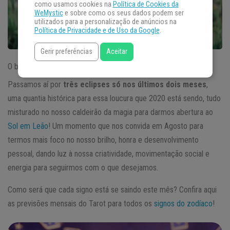
como usamos cookies na
Política de Cookies da
WeMystic
e sobre como os seus dados podem ser
utilizados para a personalização de anúncios na
Política de Privacidade e de Uso da Google
.
Gerir preferências
Aceitar
O bicho está pegando nesse mês de agosto!
Passamos aí por
três eclipses só nos últimos dois meses
,
uma quantia histórica para essa loucura que 2020 está sendo, tudo
misturado no nosso caldeirão da magia para darmos abertura ao
Sol em Leão
! Um momento que nos convida em Agosto para
termos mais foco no nosso brilho, honra e desenvolvimento
pessoal, dando luz à nossa criatividade, movimentação social e
energia para seguirmos com o que desejamos.
Como será que cada signo está se saindo este mês? Confira aqui
as previsões mensais do Tarot para todos os
signos do zodíaco
!