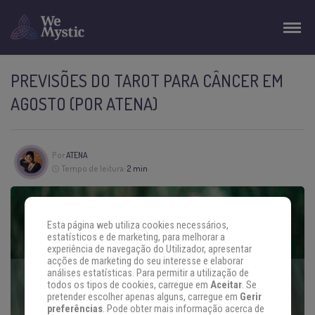
PREVISÕES DO TAROT PARA CÂNCER EM
AGOSTO (POR ATENA)
Por
ATENA
Tempo de leitura:
2 min
Esta página web utiliza cookies necessários,
estatísticos e de marketing, para melhorar a
experiência de navegação do Utilizador, apresentar
acções de marketing do seu interesse e elaborar
análises estatísticas. Para permitir a utilização de
todos os tipos de cookies, carregue em
Aceitar
. Se
pretender escolher apenas alguns, carregue em
Gerir
preferências
. Pode obter mais informação acerca de