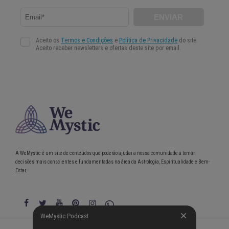
A WeMystic é um site de conteúdos que poderão ajudar a nossa comunidade a tomar
decisões mais conscientes e fundamentadas na área da Astrologia, Espiritualidade e Bem-
Estar.
WeMystic Podcast
WeMystic Podcast