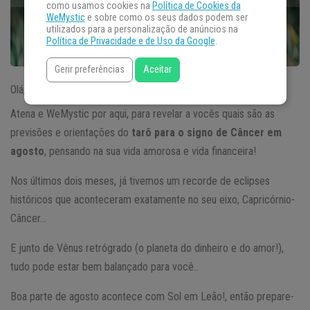
como usamos cookies na
Política de Cookies da
WeMystic
e sobre como os seus dados podem ser
utilizados para a personalização de anúncios na
Política de Privacidade e de Uso da Google
.
Gerir preferências
Aceitar
Olá, meus amores!
Atena e WeMystic por aqui, para revelar a vocês quais são as
previsões e orientações do
tarô para o signo de Câncer em
agosto
, pensando na sua vida amorosa e vida financeira!
Nos últimos dois meses, já tivemos um recorde de eclipses
históricos que aconteceram exatamente no seu eixo, Capricórnio-
Câncer…
E junto de Vênus retrógrado (o planeta do dinheiro e do amor!),
tudo pode estar bem balançado para você..
Boa parte de agosto acontece com Sol em Leão!, então prepare-