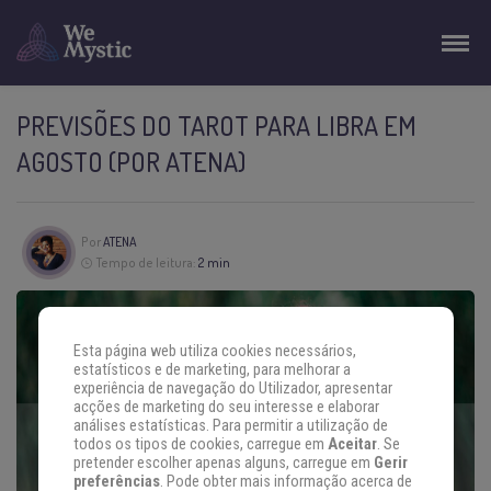
PREVISÕES DO TAROT PARA LIBRA EM
AGOSTO (POR ATENA)
Por
ATENA
Tempo de leitura:
2 min
Esta página web utiliza cookies necessários,
estatísticos e de marketing, para melhorar a
experiência de navegação do Utilizador, apresentar
acções de marketing do seu interesse e elaborar
análises estatísticas. Para permitir a utilização de
todos os tipos de cookies, carregue em
Aceitar
. Se
pretender escolher apenas alguns, carregue em
Gerir
preferências
. Pode obter mais informação acerca de