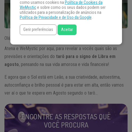
como usamos cookies na
Política de Cookies da
WeMystic
e sobre como os seus dados podem ser
utilizados para a personalização de anúncios na
Política de Privacidade e de Uso da Google
.
Gerir preferências
Aceitar
Olá, meus amores!
Atena e WeMystic por aqui, para revelar a vocês quais são as
previsões e orientações do
tarô para o signo de Libra em
agosto
, pensando na sua vida amorosa e vida financeira!
E agora que o Sol está em Leão, a sua criatividade, autoestima,
autoconfiança e brilho pessoal é para estar em alta, então vamos
ver aí o que te espera em Agosto segundo o tarô…
ENCONTRE AS RESPOSTAS QUE
VOCÊ PROCURA