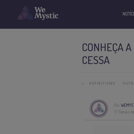
NOTÍC
CONHEÇA A 
CESSA
»
ESPIRITISMO
OUTR
Por
WEMYS
Tempo de 