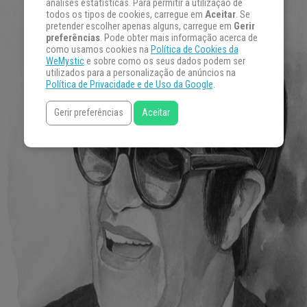
análises estatísticas. Para permitir a utilização de
todos os tipos de cookies, carregue em
Aceitar
. Se
pretender escolher apenas alguns, carregue em
Gerir
preferências
. Pode obter mais informação acerca de
como usamos cookies na
Política de Cookies da
WeMystic
e sobre como os seus dados podem ser
utilizados para a personalização de anúncios na
Política de Privacidade e de Uso da Google
.
Gerir preferências
Aceitar