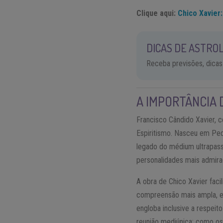
Clique aqui:
Chico Xavier
DICAS DE ASTROL
Receba previsões, dicas
A IMPORTÂNCIA 
Francisco Cândido Xavier, 
Espiritismo. Nasceu em Ped
legado do médium ultrapassa
personalidades mais admira
A obra de Chico Xavier fac
compreensão mais ampla, esp
engloba inclusive a respeit
reunião mediúnica; como os