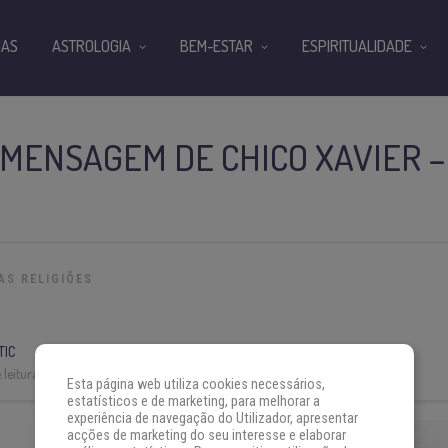
IAS
ASTROLOGIA
BEM-ESTAR
ESPIRITUALIDADE
MENSAGEM DE CHICO XAVIER –
AS RELIGIÕES
TIC
leitura:
5 min
Esta página web utiliza cookies necessários,
estatísticos e de marketing, para melhorar a
experiência de navegação do Utilizador, apresentar
acções de marketing do seu interesse e elaborar