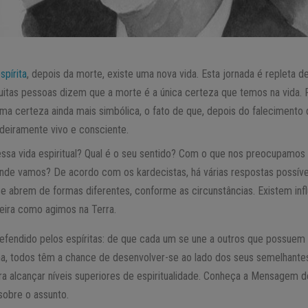
spírita
, depois da morte, existe uma nova vida. Esta jornada é repleta d
uitas pessoas dizem que a morte é a única certeza que temos na vida.
uma certeza ainda mais simbólica, o fato de que, depois do falecimento d
adeiramente vivo e consciente.
 essa vida espiritual? Qual é o seu sentido? Com o que nos preocupam
onde vamos? De acordo com os kardecistas, há várias respostas possíve
se abrem de formas diferentes, conforme as circunstâncias. Existem inf
ira como agimos na Terra.
efendido pelos espíritas: de que cada um se une a outros que possuem
a, todos têm a chance de desenvolver-se ao lado dos seus semelhante
a alcançar níveis superiores de espiritualidade. Conheça a Mensagem d
obre o assunto.