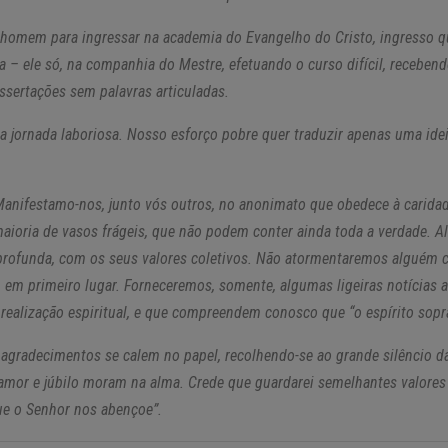
 homem para ingressar na academia do Evangelho do Cristo, ingresso qu
 – ele só, na companhia do Mestre, efetuando o curso difícil, receben
issertações sem palavras articuladas.
sa jornada laboriosa. Nosso esforço pobre quer traduzir apenas uma ide
anifestamo-nos, junto vós outros, no anonimato que obedece à caridade
oria de vasos frágeis, que não podem conter ainda toda a verdade. Ali
 profunda, com os seus valores coletivos. Não atormentaremos alguém c
 em primeiro lugar. Forneceremos, somente, algumas ligeiras notícias 
realização espiritual, e que compreendem conosco que “o espírito sopr
 agradecimentos se calem no papel, recolhendo-se ao grande silêncio da
amor e júbilo moram na alma. Crede que guardarei semelhantes valores 
ue o Senhor nos abençoe”.