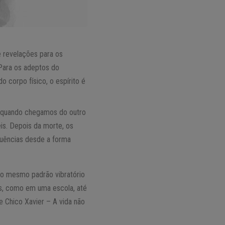
e revelações para os
 Para os adeptos do
o corpo físico, o espírito é
os quando chegamos do outro
is. Depois da morte, os
luências desde a forma
 o mesmo padrão vibratório
s, como em uma escola, até
e Chico Xavier – A vida não