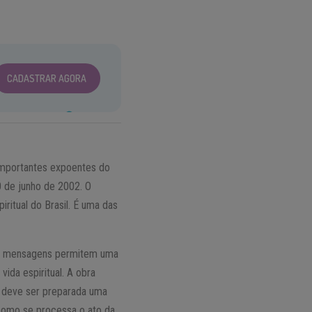
CADASTRAR AGORA
 importantes expoentes do
 de junho de 2002. O
ritual do Brasil. É uma das
Suas mensagens permitem uma
ida espiritual. A obra
mo deve ser preparada uma
como se processa o ato da