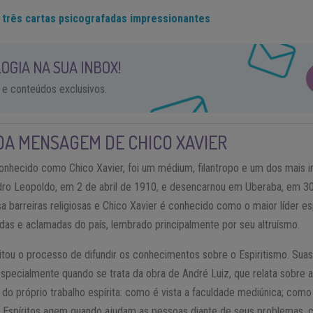
: três cartas psicografadas impressionantes
OGIA NA SUA INBOX!
 e conteúdos exclusivos.
DA MENSAGEM DE CHICO XAVIER
conhecido como Chico Xavier, foi um médium, filantropo e um dos mais
ro Leopoldo, em 2 de abril de 1910, e desencarnou em Uberaba, em 30
 barreiras religiosas e Chico Xavier é conhecido como o maior líder espi
das e aclamadas do país, lembrado principalmente por seu altruísmo.
ilitou o processo de difundir os conhecimentos sobre o Espiritismo. 
ecialmente quando se trata da obra de André Luiz, que relata sobre a v
o do próprio trabalho espírita: como é vista a faculdade mediúnica; co
 Espíritos agem quando ajudam as pessoas diante de seus problemas, 