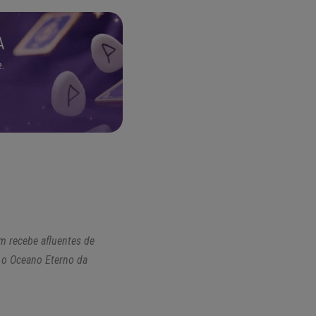
A
.
m recebe afluentes de
r o Oceano Eterno da