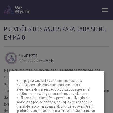
PREVISÕES DOS ANJOS PARA CADA SIGNO
EM MAIO
Por
WEMYSTIC
Tempo de leitura:
10 min
Nesse quinto mês do ano de 2021, as intensas vibrações dos
anjos regentes indicam uma influência bastante significativa no
Esta página web utiliza cookies necessários,
caminho de todos os signos do zodíaco. Assim, cada um dos
estatísticos e de marketing, para melhorar a
experiência de navegação do Utilizador, apresentar
arcanjos traz consigo mensagens promissoras que giram em torno
acções de marketing do seu interesse e elaborar
de muito sucesso, paz e boas-novas que transformarão a sua
análises estatísticas. Para permitir a utilização de
todos os tipos de cookies, carregue em
Aceitar
. Se
jornada ao longo desse período. Com isso, espere por uma fase
pretender escolher apenas alguns, carregue em
Gerir
de segurança financeira, estabilidade emocional e acolhimento
preferências
. Pode obter mais informação acerca de