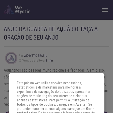
ANJO DA GUARDA DE AQUÁRIO: FAÇA A
ORAÇÃO DE SEU ANJO
Por
WEMYSTIC BRASIL
Tempo de leitura:
3 min
Aquarianos são pessoas muito racionais e fechadas. Além disso,
são extremamente realistas o que ajuda com que consigam lidar
Esta página web utiliza cookies necessários,
bem com seus problemas. Contudo, por serem muitos fechados,
estatísticos e de marketing, para melhorar a
suas emoções tendem a implodir, pois não sabem como lidar com
experiência de navegação do Utilizador, apresentar
acções de marketing do seu interesse e elaborar
os sentimentos. Quando passam por estes problemas, devem
análises estatísticas. Para permitir a utilização de
recorrer a seu
anjo da guarda do signo Aquário
, Uriel.
todos os tipos de cookies, carregue em
Aceitar
. Se
pretender escolher apenas alguns, carregue em
Gerir