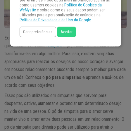
preferências
. Pode obter mais informação acerca de
como usamos cookies na
Política de Cookies da
WeMystic
e sobre como os seus dados podem ser
utilizados para a personalização de anúncios na
Política de Privacidade e de Uso da Google
.
Gerir preferências
Aceitar
Existem diversas simpatias para muitas finalidades. Muitos já se
questionaram em suas
relações
e já pensaram em maneiras de
transformá-las em algo melhor. Para isso, existem simpatias
apropriadas para realizar os desejos de nosso coração e avançar
em nossos relacionamentos buscando sempre o melhor para cada
um de nós. Conheça o
pó para simpatias
e aprenda a usá-los de
acordo com seus objetivos.
Esses pós são utilizados em simpatias que servem para:
despertar, cativar, aumentar e potenciar um determinado desejo
na vida de uma pessoa. O pó de simpatia para o amor serve
manter vivo o amor entre duas pessoas em um relacionamento. O
pó de simpatia para dinheiro pode ser utilizado para atrair o