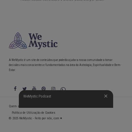
A WeMystic é um site de conteúdos que poderão ajudar a nossa comunidade a tomar
decisões mais conscientes e fundamentadas na área da Astrologia, Espiritualidade e Bem-
Estar.
WeMystic Podcast
WeMystic Podcast
Quem somos
Política de Privacidade
Condições gerais de utilização
Política de Utilização de Cookies
© 2025 WeMystic - Feito por nós, com ♥