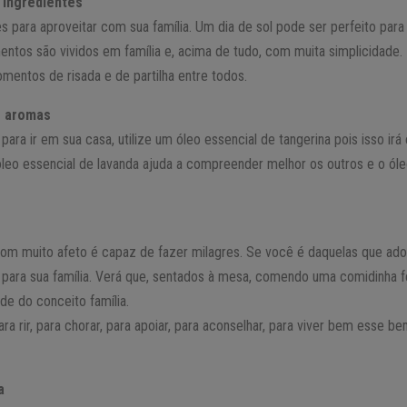
 ingredientes
s para aproveitar com sua família. Um dia de sol pode ser perfeito para
tos são vividos em família e, acima de tudo, com muita simplicidade. 
omentos de risada e de partilha entre todos.
s aromas
para ir em sua casa, utilize um óleo essencial de tangerina pois isso ir
o óleo essencial de lavanda ajuda a compreender melhor os outros e o ól
m muito afeto é capaz de fazer milagres. Se você é daquelas que ador
o para sua família. Verá que, sentados à mesa, comendo uma comidinha f
ude do conceito família.
ra rir, para chorar, para apoiar, para aconselhar, para viver bem esse b
a