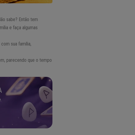
Não sabe? Então tem
mília e faça algumas
 com sua família,
rtem, parecendo que o tempo
A
.