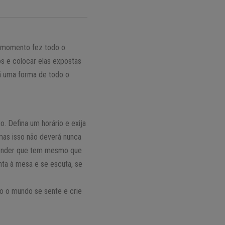
da momento fez todo o
os e colocar elas expostas
rá uma forma de todo o
. Defina um horário e exija
 mas isso não deverá nunca
ntender que tem mesmo que
nta à mesa e se escuta, se
do o mundo se sente e crie