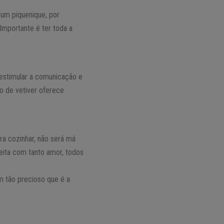
 um piquenique, por
Importante é ter toda a
á estimular a comunicação e
eo de vetiver oferece
a cozinhar, não será má
eita com tanto amor, todos
em tão precioso que é a