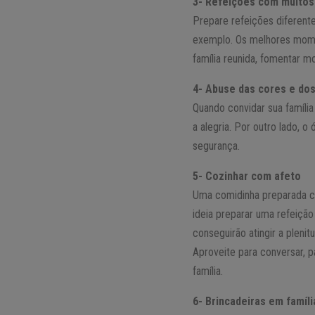
3- Refeições com muitos
Prepare refeições diferente
exemplo. Os melhores momen
família reunida, fomentar m
4- Abuse das cores e do
Quando convidar sua família 
a alegria. Por outro lado, 
segurança.
5- Cozinhar com afeto
Uma comidinha preparada co
ideia preparar uma refeiçã
conseguirão atingir a plenit
Aproveite para conversar, pa
família.
6- Brincadeiras em famíli