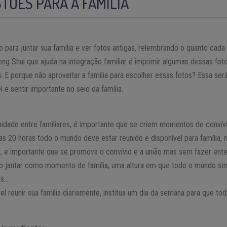
STÕES PARA A FAMÍLIA
 para juntar sua família e ver fotos antigas, relembrando o quanto ca
ng Shui que ajuda na integração familiar é imprimir algumas dessas fot
 E porque não aproveitar a família para escolher essas fotos? Essa se
 e sentir importante no seio da família.
idade entre familiares, é importante que se criem momentos de convívio
s 20 horas todo o mundo deve estar reunido e disponível para família,
o, e importante que se promova o convívio e a união mas sem fazer e
do jantar como momento de família, uma altura em que todo o mundo se
os…
el reunir sua família diariamente, institua um dia da semana para que to