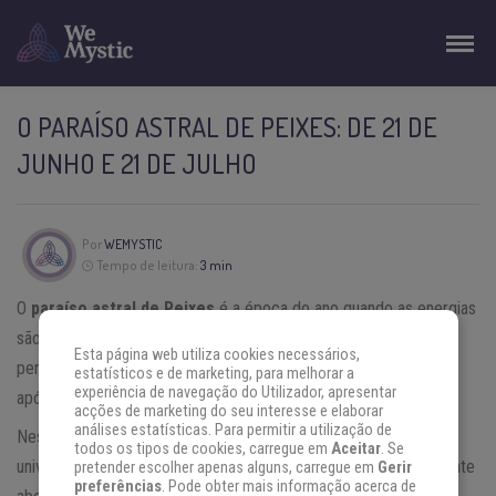
O PARAÍSO ASTRAL DE PEIXES: DE 21 DE
JUNHO E 21 DE JULHO
Por
WEMYSTIC
Tempo de leitura:
3 min
O
paraíso astral
de Peixes
é a época do ano quando as energias
são mais elevadas e os desenvolvimentos positivos estão mais
Esta página web utiliza cookies necessários,
perto de nós. O
paraíso astral
de Peixes ocorre na quinta casa
estatísticos e de marketing, para melhorar a
experiência de navegação do Utilizador, apresentar
após o nosso
aniversário
.
acções de marketing do seu interesse e elaborar
análises estatísticas. Para permitir a utilização de
Nesta fase, é vital estar conectado às melhores energias do
todos os tipos de cookies, carregue em
Aceitar
. Se
universo, porque o nosso campo de energia astral está totalmente
pretender escolher apenas alguns, carregue em
Gerir
preferências
. Pode obter mais informação acerca de