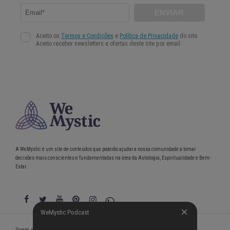
A WeMystic é um site de conteúdos que poderão ajudar a nossa comunidade a tomar
decisões mais conscientes e fundamentadas na área da Astrologia, Espiritualidade e Bem-
Estar.
WeMystic Podcast
WeMystic Podcast
Quem somos
Política de Privacidade
Condições gerais de utilização