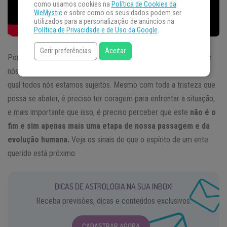
como usamos cookies na
Política de Cookies da
WeMystic
e sobre como os seus dados podem ser
utilizados para a personalização de anúncios na
Política de Privacidade e de Uso da Google
.
Gerir preferências
Aceitar
Por mais difícil que seja encarar a
perda de um ente querido
por
nós, tal acontecimento faz parte da natureza e do ciclo vital ao
qual todos nós estamos sujeitos. Mesmo com toda a tristeza que
possa se abater, é preciso ter coragem para enfrentar a situação,
e mais importante que isso, é preciso perceber que este
não é o
fim e sim apenas mais uma etapa de nossa passagem e da
evolução humana.
Veja os sinais de que o espírito de um ente
querido está próximo.
DICAS DE ASTROLOGIA NA SUA INBOX!
Receba previsões, dicas e conteúdos exclusivos.
CADASTRAR AGORA