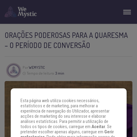
ORAÇÕES PODEROSAS PARA A QUARESMA
– O PERÍODO DE CONVERSÃO
Por
WEMYSTIC
Tempo de leitura:
3 min
Esta página web utiliza cookies necessários,
estatísticos e de marketing, para melhorar a
experiência de navegação do Utilizador, apresentar
acções de marketing do seu interesse e elaborar
análises estatísticas. Para permitir a utilização de
todos os tipos de cookies, carregue em
Aceitar
. Se
pretender escolher apenas alguns, carregue em
Gerir