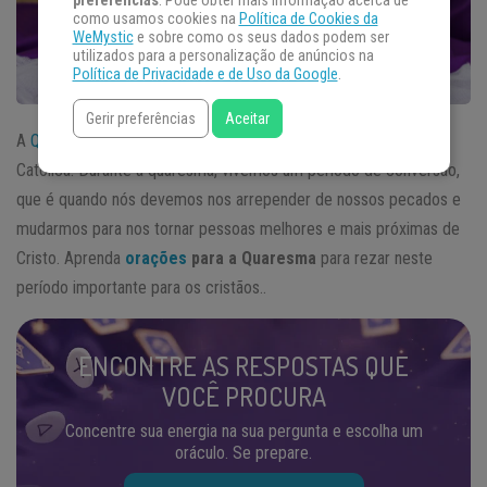
preferências
. Pode obter mais informação acerca de
como usamos cookies na
Política de Cookies da
WeMystic
e sobre como os seus dados podem ser
utilizados para a personalização de anúncios na
Política de Privacidade e de Uso da Google
.
Gerir preferências
Aceitar
A
Quaresma
é um período muito importante para a Igreja
Católica. Durante a quaresma, vivemos um período de conversão,
que é quando nós devemos nos arrepender de nossos pecados e
mudarmos para nos tornar pessoas melhores e mais próximas de
Cristo. Aprenda
orações
para a Quaresma
para rezar neste
período importante para os cristãos..
ENCONTRE AS RESPOSTAS QUE
VOCÊ PROCURA
Concentre sua energia na sua pergunta e escolha um
oráculo. Se prepare.