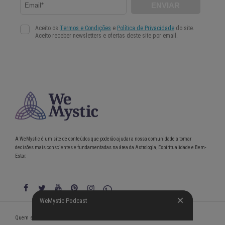
A WeMystic é um site de conteúdos que poderão ajudar a nossa comunidade a tomar
decisões mais conscientes e fundamentadas na área da Astrologia, Espiritualidade e Bem-
Estar.
WeMystic Podcast
WeMystic Podcast
Quem somos
Política de Privacidade
Condições gerais de utilização