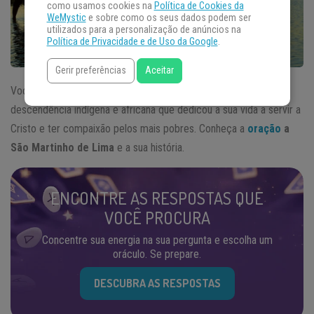
como usamos cookies na
Política de Cookies da
WeMystic
e sobre como os seus dados podem ser
utilizados para a personalização de anúncios na
Política de Privacidade e de Uso da Google
.
Gerir preferências
Aceitar
Você já ouviu falar de São Martinho de Lima? Foi um santo de
descendência indígena e africana que dedicou a sua vida a servir a
Cristo e ter compaixão pelos mais pobres. Conheça a
oração
a
São Martinho de Lima
e a sua história.
ENCONTRE AS RESPOSTAS QUE
VOCÊ PROCURA
Concentre sua energia na sua pergunta e escolha um
oráculo. Se prepare.
DESCUBRA AS RESPOSTAS