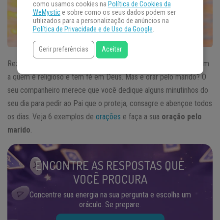
como usamos cookies na
Política de Cookies da
WeMystic
e sobre como os seus dados podem ser
utilizados para a personalização de anúncios na
Política de Privacidade e de Uso da Google
.
Gerir preferências
Aceitar
Rezar pelos filhos, pela família ou pela saúde é algo muito comum
a quem é religioso e tem fé em Deus. Mas e orar pelo marido? O
seu companheiro merece que você dedique alguns minutinhos do
seu dia para pedir ao Pai que o proteja, consagre e abençoe todos
os dias. Veja 6 exemplos de
orações
e faça a sua
oração pelo
marido
.
ENCONTRE AS RESPOSTAS QUE
VOCÊ PROCURA
Concentre sua energia na sua pergunta e escolha um
oráculo. Se prepare.