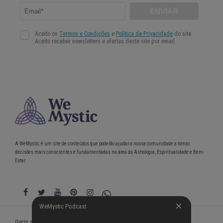
A WeMystic é um site de conteúdos que poderão ajudar a nossa comunidade a tomar
decisões mais conscientes e fundamentadas na área da Astrologia, Espiritualidade e Bem-
Estar.
WeMystic Podcast
WeMystic Podcast
Quem somos
Política de Privacidade
Condições gerais de utilização