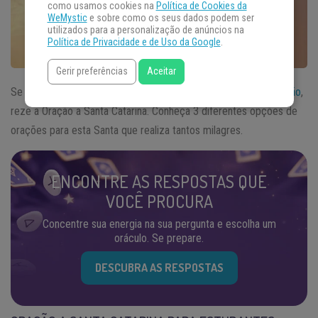
como usamos cookies na
Política de Cookies da
WeMystic
e sobre como os seus dados podem ser
utilizados para a personalização de anúncios na
Política de Privacidade e de Uso da Google
.
Gerir preferências
Aceitar
Se você é estudante precisa de ajuda, ou busca amor e
proteção
,
reze a Oração a Santa Catarina. Conheça 3 diferentes opções de
orações para esta Santa que realiza tantos milagres.
ENCONTRE AS RESPOSTAS QUE
VOCÊ PROCURA
Concentre sua energia na sua pergunta e escolha um
oráculo. Se prepare.
DESCUBRA AS RESPOSTAS