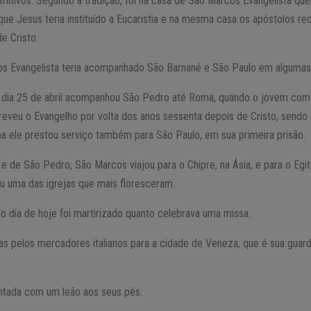
imitivos. Segundo a tradição, foi na casa de São Marcos Evangelista que
 que Jesus teria instituído a Eucaristia e na mesma casa os apóstolos re
e Cristo.
os Evangelista teria acompanhado São Barnané e São Paulo em algumas 
o dia 25 de abril acompanhou São Pedro até Roma, quando o jovem com
eveu o Evangelho por volta dos anos sessenta depois de Cristo, sendo 
a ele prestou serviço também para São Paulo, em sua primeira prisão.
e de São Pedro, São Marcos viajou para o Chipre, na Ásia, e para o Egi
ou uma das igrejas que mais floresceram.
o dia de hoje foi martirizado quanto celebrava uma missa.
das pelos mercadores italianos para a cidade de Veneza, que é sua gua
entada com um leão aos seus pés.