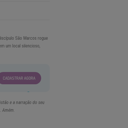
discípulo São Marcos rogue
m um local silencioso,
CADASTRAR AGORA
istão e a narração do seu
o. Amém.