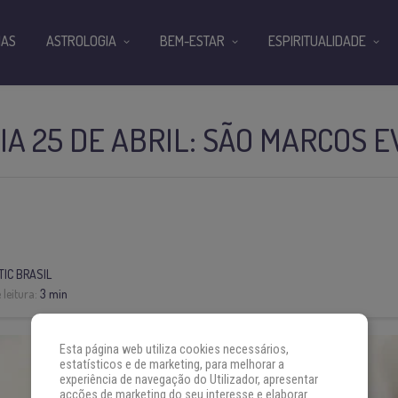
IAS
ASTROLOGIA
BEM-ESTAR
ESPIRITUALIDADE
IA 25 DE ABRIL: SÃO MARCOS 
IC BRASIL
leitura:
3 min
Esta página web utiliza cookies necessários,
estatísticos e de marketing, para melhorar a
experiência de navegação do Utilizador, apresentar
acções de marketing do seu interesse e elaborar