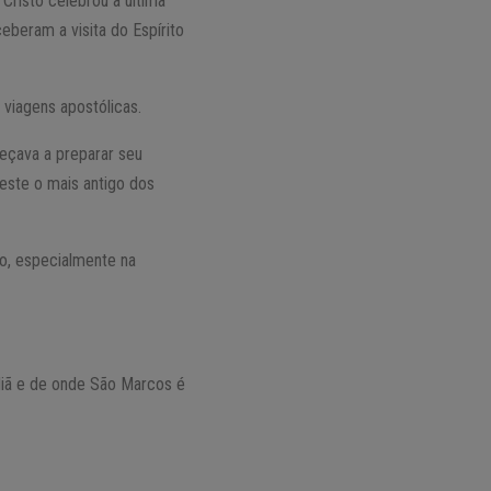
 Cristo celebrou a última
ceberam a visita do Espírito
viagens apostólicas.
eçava a preparar seu
este o mais antigo dos
to, especialmente na
rdiã e de onde São Marcos é