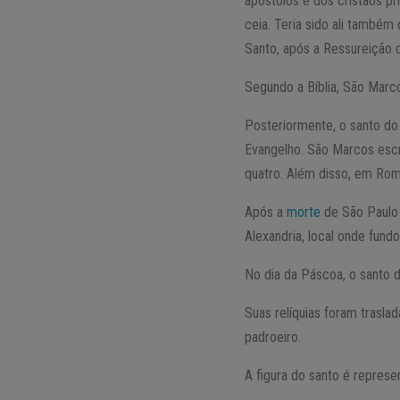
apóstolos e dos cristãos pr
ceia. Teria sido ali também
Santo, após a Ressureição d
Segundo a Bíblia, São Marc
Posteriormente, o santo d
Evangelho. São Marcos escr
quatro. Além disso, em Rom
Após a
morte
de São Paulo 
Alexandria, local onde fund
No dia da Páscoa, o santo d
Suas relíquias foram trasla
padroeiro.
A figura do santo é repres