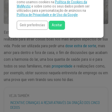
como usamos cookies na
Política de Cookies da
WeMystic
e sobre como os seus dados podem ser
utilizados para a personalização de anúncios na
Política de Privacidade e de Uso da Google
.
Gerir preferências
Aceitar
Esta é uma oração poderosa para todos os momentos e que é
realizada para atrair coisas boas nos mais amplos aspectos de sua
vida. Pode ser utilizada para pedir uma
dose extra de sorte
, mais
amor para dentro e fora de casa, o fim de discussões que acabam
com a harmonia do lar, uma boa quantia de saúde para si e para
todos os seus familiares, mais
prosperidade
e realizações como,
por exemplo, obter sucesso naquela entrevista de emprego ou em
uma prova que vem tirando seu sono há dias.
VEJA TAMBÉM
INCENTIVE CRIANÇAS A REZAR ATRAVÉS DA ORAÇÃO DOS CINCO
DEDOS