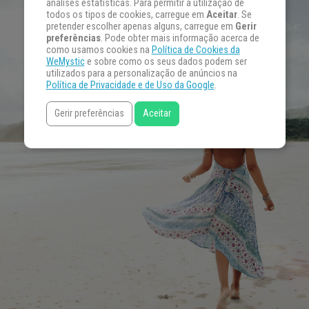
análises estatísticas. Para permitir a utilização de
todos os tipos de cookies, carregue em
Aceitar
. Se
pretender escolher apenas alguns, carregue em
Gerir
preferências
. Pode obter mais informação acerca de
como usamos cookies na
Política de Cookies da
WeMystic
e sobre como os seus dados podem ser
utilizados para a personalização de anúncios na
Política de Privacidade e de Uso da Google
.
Gerir preferências
Aceitar