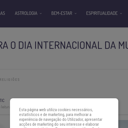
IAS
ASTROLOGIA
BEM-ESTAR
ESPIRITUALIDADE
A O DIA INTERNACIONAL DA M
RELIGIÕES
TIC
leitura:
4 min
Esta página web utiliza cookies necessários,
estatísticos e de marketing, para melhorar a
experiência de navegação do Utilizador, apresentar
acções de marketing do seu interesse e elaborar