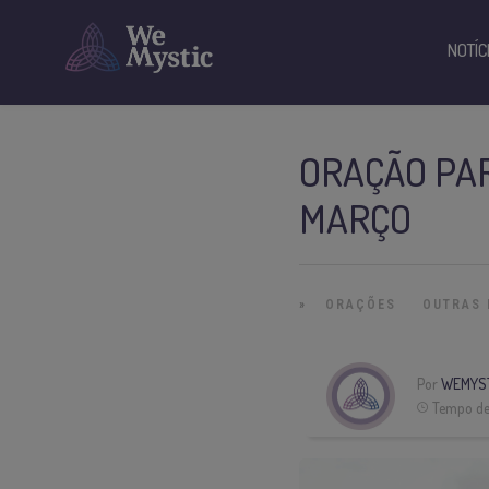
NOTÍC
ORAÇÃO PAR
MARÇO
»
ORAÇÕES
OUTRAS 
Por
WEMYS
Tempo de 