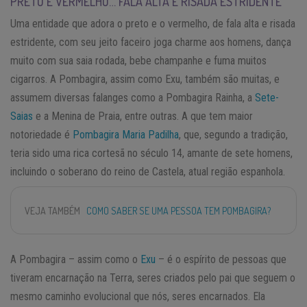
PRETO E VERMELHO… FALA ALTA E RISADA ESTRIDENTE
Uma entidade que adora o preto e o vermelho, de fala alta e risada
estridente, com seu jeito faceiro joga charme aos homens, dança
muito com sua saia rodada, bebe champanhe e fuma muitos
cigarros. A Pombagira, assim como Exu, também são muitas, e
assumem diversas falanges como a Pombagira Rainha, a
Sete-
Saias
e a Menina de Praia, entre outras. A que tem maior
notoriedade é
Pombagira Maria Padilha
, que, segundo a tradição,
teria sido uma rica cortesã no século 14, amante de sete homens,
incluindo o soberano do reino de Castela, atual região espanhola.
VEJA TAMBÉM
COMO SABER SE UMA PESSOA TEM POMBAGIRA?
A Pombagira – assim como o
Exu
– é o espírito de pessoas que
tiveram encarnação na Terra, seres criados pelo pai que seguem o
mesmo caminho evolucional que nós, seres encarnados. Ela