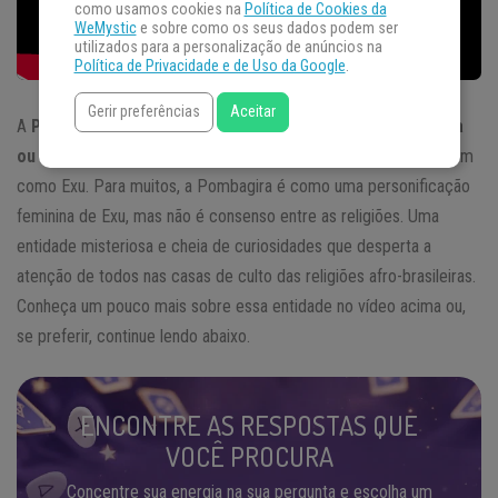
como usamos cookies na
Política de Cookies da
WeMystic
e sobre como os seus dados podem ser
utilizados para a personalização de anúncios na
Política de Privacidade e de Uso da Google
.
Gerir preferências
Aceitar
A
Pombagira
– também conhecida por
Pombogira, Pombajira
ou Bombogira
– é uma entidade que trabalha na
Umbanda
, assim
como Exu. Para muitos, a Pombagira é como uma personificação
feminina de Exu, mas não é consenso entre as religiões. Uma
entidade misteriosa e cheia de curiosidades que desperta a
atenção de todos nas casas de culto das religiões afro-brasileiras.
Conheça um pouco mais sobre essa entidade no vídeo acima ou,
se preferir, continue lendo abaixo.
ENCONTRE AS RESPOSTAS QUE
VOCÊ PROCURA
Concentre sua energia na sua pergunta e escolha um