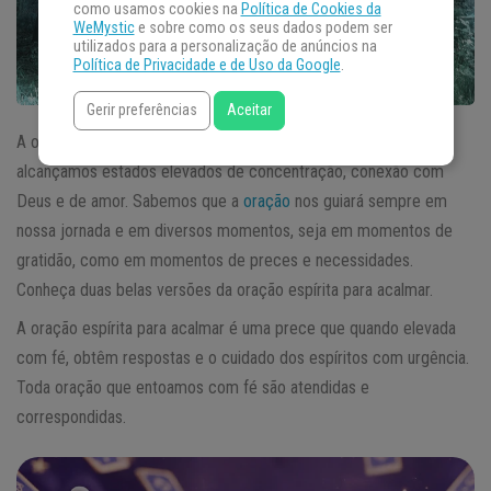
como usamos cookies na
Política de Cookies da
WeMystic
e sobre como os seus dados podem ser
utilizados para a personalização de anúncios na
Política de Privacidade e de Uso da Google
.
Gerir preferências
Aceitar
A oração é o caminho da paz e da serenidade, por meio dela,
alcançamos estados elevados de concentração, conexão com
Deus e de amor. Sabemos que a
oração
nos guiará sempre em
nossa jornada e em diversos momentos, seja em momentos de
gratidão, como em momentos de preces e necessidades.
Conheça duas belas versões da oração espírita para acalmar.
A oração espírita para acalmar é uma prece que quando elevada
com fé, obtêm respostas e o cuidado dos espíritos com urgência.
Toda oração que entoamos com fé são atendidas e
correspondidas.