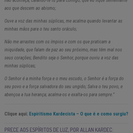
não aconteça, calando-te tu para comigo, que eu fique semelhante
aos que descem ao abismo;
Ouve a voz das minhas súplicas, me acalma quando levantar as
minhas mãos para o teu santo oráculo;
Não me arrastes com os ímpios e com os que praticam a
iniquidade, que falam de paz ao seu próximo, mas têm mal nos
seus corações; Bendito seja o Senhor, porque ouviu a voz das
minhas súplicas;
O Senhor é a minha força e o meu escudo, o Senhor é a força do
seu povo e a força salvadora do seu ungido; Salva o teu povo, e
abençoa a tua herança; acalma-os e exalta-os para sempre.”
Clique aqui:
Espiritismo Kardecista – O que é e como surgiu?
PRECE AOS ESPÍRITOS DE LUZ, POR ALLAN KARDEC: