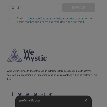
A WeMystic é um site de conteúdos que poderão ajudar a nossa comunidade a tomar
decisões mais conscientes e fundamentadas na área da Astrologia, Espiritualidade e Bem-
Estar.
WeMystic Podcast
WeMystic Podcast