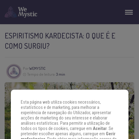
ESPIRITISMO KARDECISTA: O QUE É E
COMO SURGIU?
Por
WEMYSTIC
Tempo de leitura:
3 min
Esta página web utiliza cookies necessários,
estatísticos e de marketing, para melhorar a
experiência de navegação do Utilizador, apresentar
acções de marketing do seu interesse e elaborar
análises estatísticas. Para permitir a utilização de
todos os tipos de cookies, carregue em
Aceitar
. Se
pretender escolher apenas alguns, carregue em
Gerir