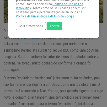
preferências
. Pode obter mais informação acerca de
como usamos cookies na
Política de Cookies da
WeMystic
e sobre como os seus dados podem ser
utilizados para a personalização de anúncios na
Política de Privacidade e de Uso da Google
.
Gerir preferências
Aceitar
O espiritismo possui algumas facetas, entre elas, o espiritismo
Kardecista.
Allan Kardec
, pedagogo francês, foi o primeiro a
utilizar esse termo pra rotular a crença, por meio dele o
espiritismo Kardecista surgiu no século IXX, como uma doutrina
religiosa. Kardec também foi autor de livros de estudos sobre a
doutrina, se tornou muito conhecido conforme a crença foi
propagada.
O termo “espiritismo kardecista” já levantou muita polêmica, pois
não faz referência alguma a um Deus, como muitos observam. O
termo está associado a Allan Kardec, pois quando alguém cria algo
novo, é comum criar também uma terminologia para homenagear
o criador. A inspiração para o termo “espiritismo”, foi dado a