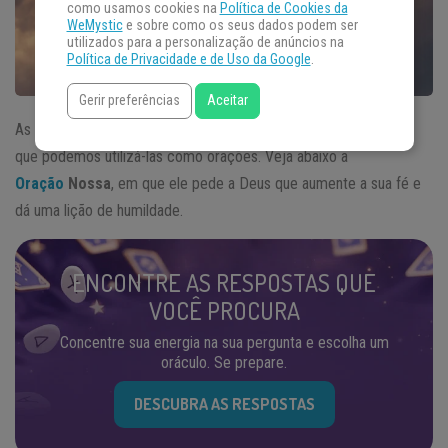
como usamos cookies na
Política de Cookies da
WeMystic
e sobre como os seus dados podem ser
utilizados para a personalização de anúncios na
Política de Privacidade e de Uso da Google
.
Gerir preferências
Aceitar
As palavras de Chico Xavier eram tão verdadeiras e poderosas,
que podemos utilizá-las como orações. Veja abaixo a
Oração
Nossa
, em que ele pede a Deus que aumente a sua fé e
dá uma lição de humildade.
ENCONTRE AS RESPOSTAS QUE
VOCÊ PROCURA
Concentre sua energia na sua pergunta e escolha um
oráculo. Se prepare.
DESCUBRA AS RESPOSTAS