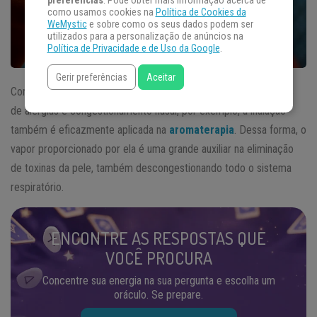
preferências
. Pode obter mais informação acerca de
como usamos cookies na
Política de Cookies da
WeMystic
e sobre como os seus dados podem ser
utilizados para a personalização de anúncios na
Política de Privacidade e de Uso da Google
.
Gerir preferências
Aceitar
Como já conhecida entre técnicas de prover o alívio de quadros
de alergias e congestionamento nasal, por exemplo, a inalação
também é eficazmente aplicada na
aromaterapia
. Dessa forma, o
vapor proporcionado por ela é uma grande auxiliar na eliminação
de toxinas da pele, também descongestionando todo o sistema
respiratório.
ENCONTRE AS RESPOSTAS QUE
VOCÊ PROCURA
Concentre sua energia na sua pergunta e escolha um
oráculo. Se prepare.