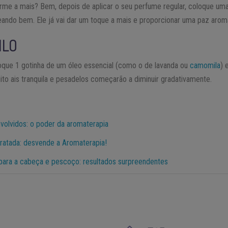
rme a mais? Bem, depois de aplicar o seu perfume regular, coloque uma
ando bem. Ele já vai dar um toque a mais e proporcionar uma paz arom
ILO
loque 1 gotinha de um óleo essencial (como o de lavanda ou
camomila
) 
uito ais tranquila e pesadelos começarão a diminuir gradativamente.
volvidos: o poder da aromaterapia
dratada: desvende a Aromaterapia!
para a cabeça e pescoço: resultados surpreendentes