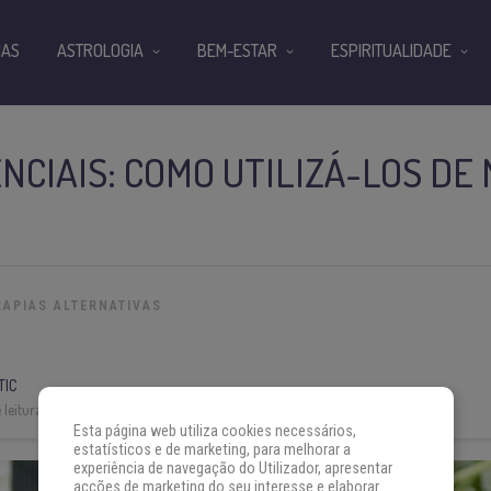
IAS
ASTROLOGIA
BEM-ESTAR
ESPIRITUALIDADE
NCIAIS: COMO UTILIZÁ-LOS DE
RAPIAS ALTERNATIVAS
TIC
leitura:
3 min
Esta página web utiliza cookies necessários,
estatísticos e de marketing, para melhorar a
experiência de navegação do Utilizador, apresentar
acções de marketing do seu interesse e elaborar