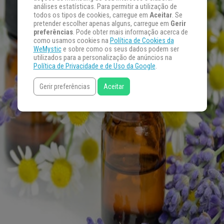
análises estatísticas. Para permitir a utilização de
todos os tipos de cookies, carregue em
Aceitar
. Se
pretender escolher apenas alguns, carregue em
Gerir
preferências
. Pode obter mais informação acerca de
como usamos cookies na
Política de Cookies da
WeMystic
e sobre como os seus dados podem ser
utilizados para a personalização de anúncios na
Política de Privacidade e de Uso da Google
.
Gerir preferências
Aceitar