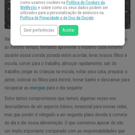
como usamos cookies na
Política de Cookies da
WeMystic
e sobre como os seus dados podem ser
utilizados para a personalização de anúncios na
Política de Privacidade e de Uso da Google
.
Gerir preferências
Aceitar
Na pressa de nosso cotidiano, às vezes realizamos várias tarefas
ao mesmo tempo, tentando aproveitar o máximo cada instante
durante nossa corrida jornada entre acordar, levar nossos filhos à
escola, correr para o trabalho, almoçar rapidamente, sair do
trabalho, pegar as crianças na escola, voltar para casa, preparar o
jantar, colocar os filhos para dormir, tomar banho e descansar para
recuperar as
energias
para o dia seguinte.
Entre tantos compromissos que temos, algumas vezes nos
descuidamos de um aspecto básico, essencial para nossas vidas,
mas que porém é relegado a um segundo plano devido à correria
do dia a dia: nossa alimentação. O que comemos apesar de não
ser muito importante comparado com as responsabilidades que