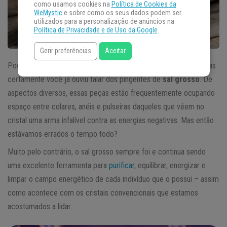
como usamos cookies na
Política de Cookies da
WeMystic
e sobre como os seus dados podem ser
utilizados para a personalização de anúncios na
Política de Privacidade e de Uso da Google
.
Gerir preferências
Aceitar
Pode até ser que eles nunca tenham cruzado o seu caminho, mas
certamente você já ouviu falar dos pingentes de
sal grosso
. De
aspectos diversos, essas peças estão frequentemente ocupando
espaço entre colares, anéis e pulseiras daqueles que vêem no
cristal uma arma infalível contra as energias negativas. Mas então
estávamos errados o tempo todo?
Muito pelo contrário, o sal grosso sempre foi e continua sendo
uma excelente ferramenta para
purificar
, equilibrar, energizar e
limpar o campo energético de cada indivíduo que o possui – assim
como acontece com os cristais convencionais que estamos
acostumados a lidar.