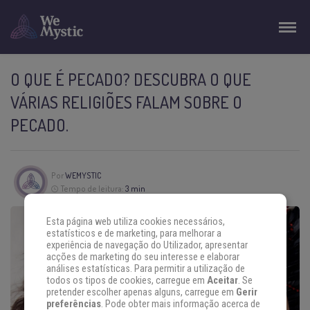
O QUE É PECADO? DESCUBRA O QUE
VÁRIAS RELIGIÕES FALAM SOBRE O
PECADO.
Por
WEMYSTIC
Tempo de leitura:
3 min
Esta página web utiliza cookies necessários,
estatísticos e de marketing, para melhorar a
experiência de navegação do Utilizador, apresentar
acções de marketing do seu interesse e elaborar
análises estatísticas. Para permitir a utilização de
todos os tipos de cookies, carregue em
Aceitar
. Se
pretender escolher apenas alguns, carregue em
Gerir
preferências
. Pode obter mais informação acerca de