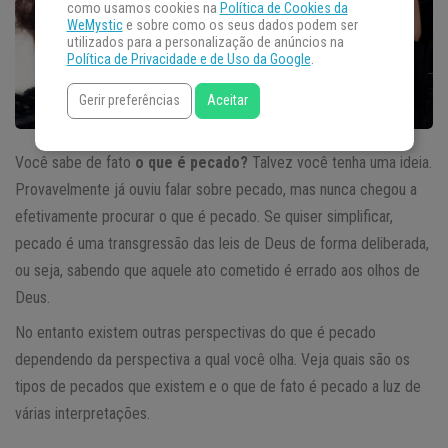
como usamos cookies na
Política de Cookies da
WeMystic
e sobre como os seus dados podem ser
utilizados para a personalização de anúncios na
Política de Privacidade e de Uso da Google
.
Gerir preferências
Aceitar
Você sabe de fato
o que é
pecado?
Talvez você tenha uma ideia.
Provavelmente já ouviu falar sobre pecado, mas nunca chegou a
efetivamente procurar o que é pecado. Se quiser simplificar,
pecado é uma transgressão das leis de Deus de forma deliberada,
ou seja, sabendo que aquele ato cometido é errado aos olhos de
Deus.
No entanto existem outras perspectivas do que é pecado
dependendo da perspectiva a qual você olha. Veja quais são os
tipos de pecados que existem e o que de fato é pecado a luz de
várias interpretações.