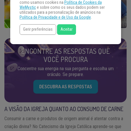
como usamos cookies na
Política de Cookies da
WeMystic
e sobre como os seus dados podem ser
utilizados para a personalização de anúncios na
Política de Privacidade e de Uso da Google
.
Gerir preferências
Aceitar
ENCONTRE AS RESPOSTAS QUE
VOCÊ PROCURA
Concentre sua energia na sua pergunta e escolha um
oráculo. Se prepare.
DESCUBRA AS RESPOSTAS
A VISÃO DA IGREJA QUANTO AO CONSUMO DE CARNE
Consumir a carne e produtos de origem animal é atentar contra a
criação divina? No Catecismo da Igreja Católica aprende-se que