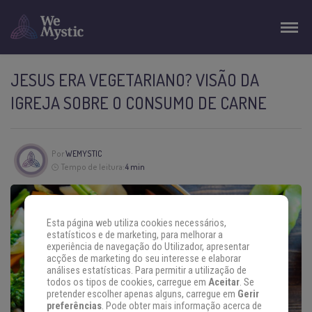
JESUS ERA VEGETARIANO? VISÃO DA
IGREJA SOBRE O CONSUMO DE CARNE
Por
WEMYSTIC
Tempo de leitura:
4 min
Esta página web utiliza cookies necessários,
estatísticos e de marketing, para melhorar a
experiência de navegação do Utilizador, apresentar
acções de marketing do seu interesse e elaborar
análises estatísticas. Para permitir a utilização de
todos os tipos de cookies, carregue em
Aceitar
. Se
pretender escolher apenas alguns, carregue em
Gerir
preferências
. Pode obter mais informação acerca de