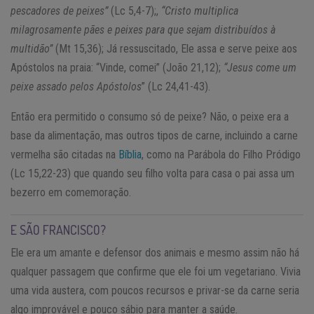
pescadores de peixes”
(Lc 5,4-7);,
“Cristo multiplica
milagrosamente pães e peixes para que sejam distribuídos à
multidão”
(Mt 15,36); Já ressuscitado, Ele assa e serve peixe aos
Apóstolos na praia: “Vinde, comei” (João 21,12);
“Jesus come um
peixe assado pelos Apóstolos
” (Lc 24,41-43).
Então era permitido o consumo só de peixe? Não, o peixe era a
base da alimentação, mas outros tipos de carne, incluindo a carne
vermelha são citadas na
Bíblia
, como na Parábola do Filho Pródigo
(Lc 15,22-23) que quando seu filho volta para casa o pai assa um
bezerro em comemoração.
E SÃO FRANCISCO?
Ele era um amante e defensor dos animais e mesmo assim não há
qualquer passagem que confirme que ele foi um vegetariano. Vivia
uma vida austera, com poucos recursos e privar-se da carne seria
algo improvável e pouco sábio para manter a saúde.