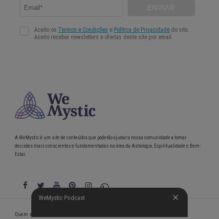
A WeMystic é um site de conteúdos que poderão ajudar a nossa comunidade a tomar
decisões mais conscientes e fundamentadas na área da Astrologia, Espiritualidade e Bem-
Estar.
WeMystic Podcast
WeMystic Podcast
Quem somos
Política de Privacidade
Condições gerais de utilização