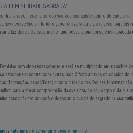
 A ‘FEMINILIDADE SAGRADA’
contrar e reconhecer a porção sagrada que existe dentro de cada uma.
a nova consciência interior e saber utilizá-la para a evolução, para distri
rtar a luz dentro de cada mulher que possui a sua consciência apagada 
Feminino tem sido redescoberto e está se multiplicado em trabalhos d
 sabedoria ancestral com outras. Isso é feito através de círculos de m
kshops (formações específicas) onde o trabalho das Deusas femininas sã
 mulher, para a maior compreensão da sua alma, do seu corpo e da sua
m
ino mais próximo de você e desperte o que há de sagrado na sua mulher
nicas naturais para aumentar o desejo feminino