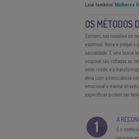
Leia também:
Mulheres f
OS MÉTODOS 
Existem, nas reuniões de 
espiritual, física e psíqui
sacralidade. É uma busca le
corporal são voltadas ao re
onde reside a a transformaç
alma com a consciência exter
emocional e mental atravé
específicas podem ser lista
A RECON
É o conheci
para que el