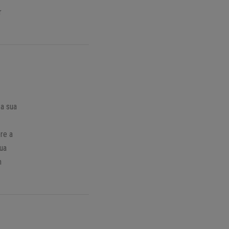
r
 a sua
bre a
sua
m