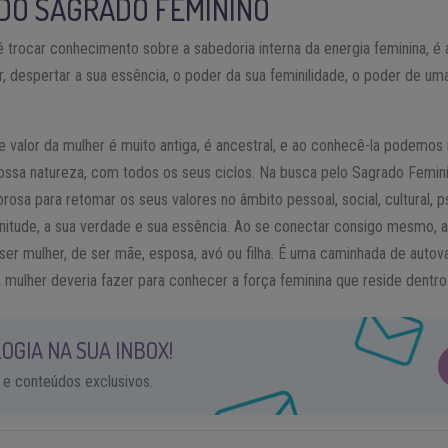
DO SAGRADO FEMININO
 trocar conhecimento sobre a sabedoria interna da energia feminina, é 
r, despertar a sua essência, o poder da sua feminilidade, o poder de um
e valor da mulher é muito antiga, é ancestral, e ao conhecê-la podemos
nossa natureza, com todos os seus ciclos. Na busca pelo Sagrado Femin
sa para retomar os seus valores no âmbito pessoal, social, cultural, ps
enitude, a sua verdade e sua essência. Ao se conectar consigo mesmo, a
er mulher, de ser mãe, esposa, avó ou filha. É uma caminhada de autov
 mulher deveria fazer para conhecer a força feminina que reside dentro
OGIA NA SUA INBOX!
 e conteúdos exclusivos.