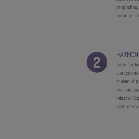
propósitos,
como mulhe
HARMONI
Todo ser hu
vibração s
anulam. A p
consciência
missão. Exp
ciclo de ev