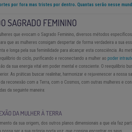
ortes por fora mas tristes por dentro. Quantas serão nesse mun
DO SAGRADO FEMININO
mulheres que evocam o Sagrado Feminino, diversos métodos específico
ca para que as mulheres consigam despertar de forma verdadeira a sua es
nta e longa pela sua feminilidade para alcançar esta consciência. As met
equilíbrio do ciclo, purificando e reconectando a mulher ao
poder intraut
ão da sua energia vital em poder mental e consciente. O reequilíbrio bu
ior. As práticas buscar realinhar, harmonizar e rejuvenescer a nossa saú
s da reconexão com a Terra, com o Cosmos, com outras mulheres e co
das da seguinte maneira:
EXÃO DA MULHER À TERRA
mento da sua origem, dos outros planos dimensionais a que ela faz par
a possa ser a sua própria porta voz, que consiga encontrar os seus