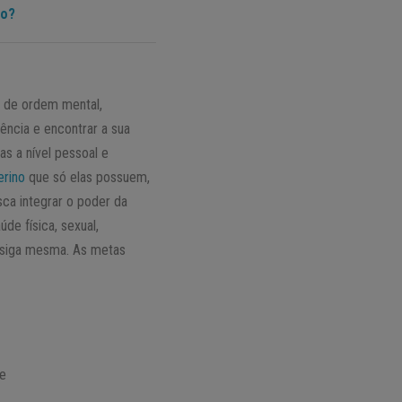
do?
s de ordem mental,
sência e encontrar a sua
as a nível pessoal e
erino
que só elas possuem,
sca integrar o poder da
de física, sexual,
nsiga mesma. As metas
te