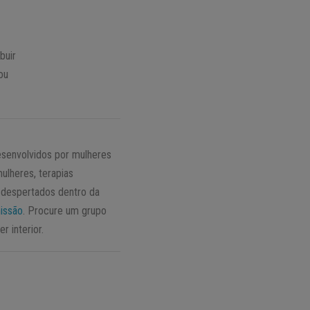
buir
ou
esenvolvidos por mulheres
ulheres, terapias
o despertados dentro da
issão
. Procure um grupo
 interior.