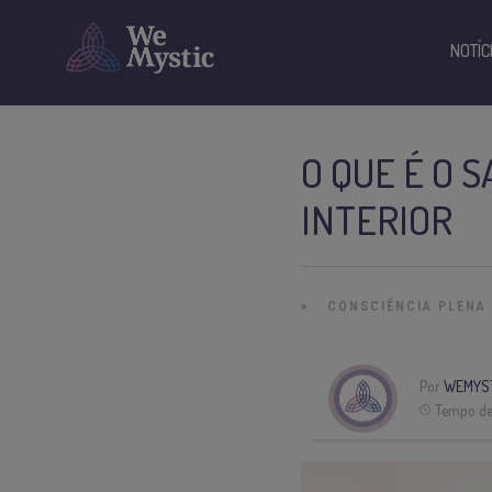
NOTÍC
O QUE É O 
INTERIOR
»
CONSCIÊNCIA PLENA
Por
WEMYS
Tempo de 