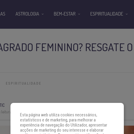
IAS
ASTROLOGIA
BEM-ESTAR
ESPIRITUALIDADE
SAGRADO FEMININO? RESGATE O
ESPIRITUALIDADE
TIC
leitura:
5 min
Esta página web utiliza cookies necessários,
estatísticos e de marketing, para melhorar a
experiência de navegação do Utilizador, apresentar
acções de marketing do seu interesse e elaborar