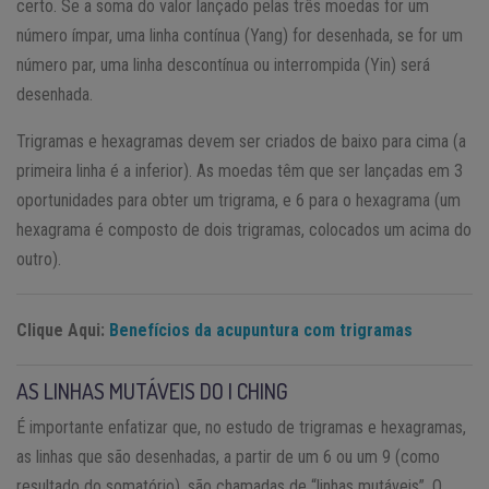
certo. Se a soma do valor lançado pelas três moedas for um
número ímpar, uma linha contínua (Yang) for desenhada, se for um
número par, uma linha descontínua ou interrompida (Yin) será
desenhada.
Trigramas e hexagramas devem ser criados de baixo para cima (a
primeira linha é a inferior). As moedas têm que ser lançadas em 3
oportunidades para obter um trigrama, e 6 para o hexagrama (um
hexagrama é composto de dois trigramas, colocados um acima do
outro).
Clique Aqui:
Benefícios da acupuntura com trigramas
AS LINHAS MUTÁVEIS DO I CHING
É importante enfatizar que, no estudo de trigramas e hexagramas,
as linhas que são desenhadas, a partir de um 6 ou um 9 (como
resultado do somatório), são chamadas de “linhas mutáveis”. O