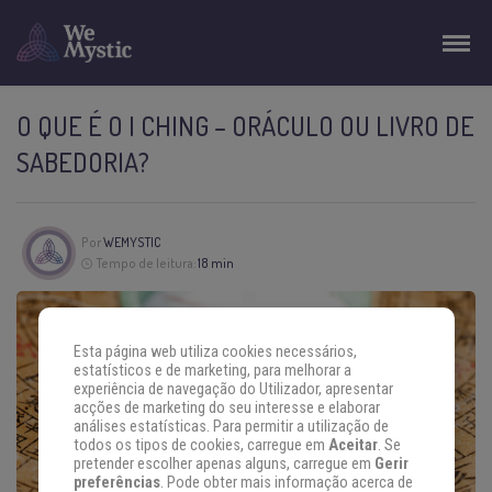
O QUE É O I CHING – ORÁCULO OU LIVRO DE
SABEDORIA?
Por
WEMYSTIC
Tempo de leitura:
18 min
Esta página web utiliza cookies necessários,
estatísticos e de marketing, para melhorar a
experiência de navegação do Utilizador, apresentar
acções de marketing do seu interesse e elaborar
análises estatísticas. Para permitir a utilização de
todos os tipos de cookies, carregue em
Aceitar
. Se
pretender escolher apenas alguns, carregue em
Gerir
preferências
. Pode obter mais informação acerca de