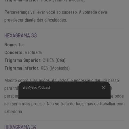
Perseverança vai levar você ao sucesso. A vontade deve
prevalecer diante das dificuldades.
HEXAGRAMA 33
Nome:
Tun
Conceito:
a retirada
Trigrama Superior:
CHIEN (Céu)
Trigrama Inferior:
KEN (Montanha)
Medite sobre suas ações. Às vezes, é necessário dar um passo
WeMystic Podcast
WeMystic Podcast
para trás (ou para o lado) para observar a situação com uma
perspectiva diferente, em vez de se apegar a uma ideia, que pode
não ser a mais precisa. Não se trata de fugir, mas de trabalhar com
sabedoria.
HEXAGRAMA 34