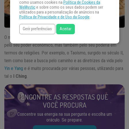
como usamos cookies na
Política de Cookies da
WeMystic
e sobre como os seus dados podem ser
utilizados para a personalização de anúncios na
Política de Privacidade e de Uso da Google
.
Gerir preferências
Aceitar
O mundo oriental não atrai apenas a atenção do resto do mundo
pelo seu poder econômico, mas também pelo seu poderia em
termos de religiões. Por exemplo, o Taoísmo, surgido no século II,
tem como base a busca pelo caminho e as diretrizes da vida pelo
Yin e Yang
e é muito procurada por várias pessoas, utilizando para
tal o
I Ching
.
ENCONTRE AS RESPOSTAS QUE
VOCÊ PROCURA
Concentre sua energia na sua pergunta e escolha um
oráculo. Se prepare.