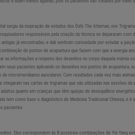
ísicos e usam menos agulhas, pois os pacientes são tratados por meio d
ital surgiu da inspiração de estudos dos Özhi The Icheman, nos Trigram
 pesquisadores responsáveis pela criação da técnica se depararam com
antigas já encontradas, e dali sentiram curiosidade por estudar a junçã
combinação de pontos de acupuntura que fazem com que a energia ance
zar as informações a respeito dos desenhos no corpo daquela múmia co
 em seus pacientes aplicando os desenhos nos pontos de acupuntura, ou 
os de micromeridianos auriculares. Com resultados cada vez mais animad
e chegaram nas cartas de trigramas que são utilizadas nas sessões da ac
m adultos quanto em crianças que têm queijas de desequilíbrio energétic
 ela tem como base o diagnóstico de Medicina Tradicional Chinesa, e é a 
s pacientes.
enhos. Eles correspondem às 8 possíveis combinações de Yin Yang em 