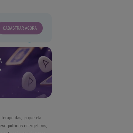
CADASTRAR AGORA
A
.
terapeutas, já que ela
esequilíbrios energéticos,