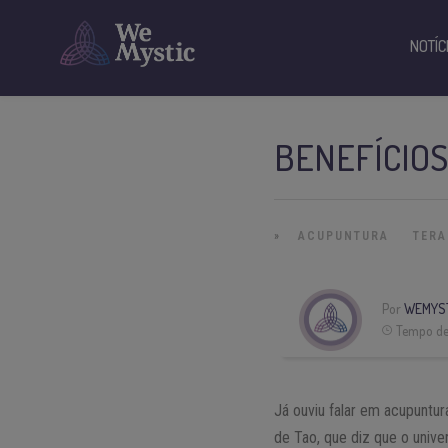
NOTÍC
BENEFÍCIO
»
ACUPUNTURA
TERA
Por
WEMYST
Tempo de 
Já ouviu falar em acupuntur
de Tao, que diz que o univ