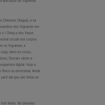
a aplicação de trigramas.
as Chineses (Bagua), e na
 desenhos dos trigramas em
o o I Ching e dos Vasos
stral circule nos corpos.
m os trigramas, e
seja, tanto no corpo,
ores, fizeram vários e
upuntura digital. Hoje a
o físico ou emocional. Ainda
parti daí que são feitas as
três linhas. No desenho