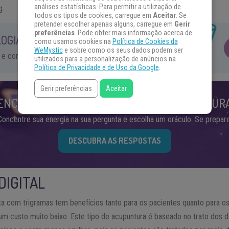
análises estatísticas. Para permitir a utilização de
g.
todos os tipos de cookies, carregue em
Aceitar
. Se
pretender escolher apenas alguns, carregue em
Gerir
preferências
. Pode obter mais informação acerca de
OGIA NA SUA INBOX!
como usamos cookies na
Política de Cookies da
WeMystic
e sobre como os seus dados podem ser
 e conteúdos exclusivos.
utilizados para a personalização de anúncios na
Política de Privacidade e de Uso da Google
.
Gerir preferências
Aceitar
ENCONTRE AS RESPOSTAS QUE VOCÊ PROCUR
Concentre sua energia na sua pergunta e escolha um oráculo. Se prepare
DESCUBRA AS RESPOSTAS
DIGITAL
ta com trigramas tem benefícios tanto para os pacientes quanto para os 
um custo muito baixo. Este tipo de acupuntura é baseado no trato dos d