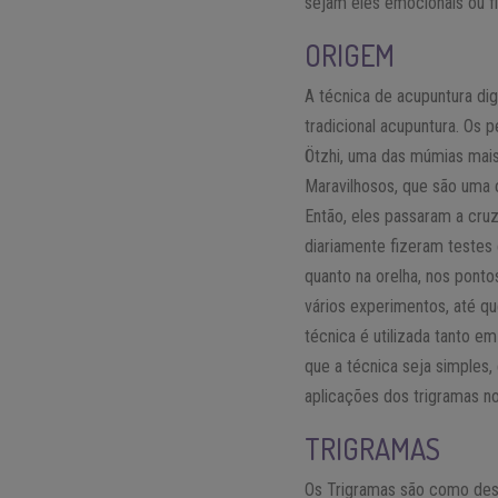
sejam eles emocionais ou f
ORIGEM
A técnica de acupuntura dig
tradicional acupuntura. Os
Ötzhi, uma das múmias mais 
Maravilhosos, que são uma 
Então, eles passaram a cru
diariamente fizeram testes
quanto na orelha, nos pont
vários experimentos, até qu
técnica é utilizada tanto e
que a técnica seja simples,
aplicações dos trigramas no
TRIGRAMAS
Os Trigramas são como des