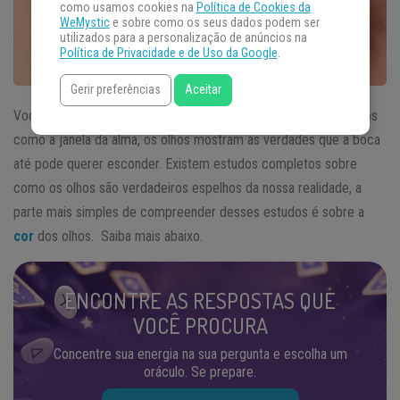
como usamos cookies na
Política de Cookies da
WeMystic
e sobre como os seus dados podem ser
utilizados para a personalização de anúncios na
Política de Privacidade e de Uso da Google
.
Gerir preferências
Aceitar
Você já ouviu falar que os olhos não mentem jamais? Conhecidos
como a janela da alma, os olhos mostram as verdades que a boca
até pode querer esconder. Existem estudos completos sobre
como os olhos são verdadeiros espelhos da nossa realidade, a
parte mais simples de compreender desses estudos é sobre a
cor
dos olhos. Saiba mais abaixo.
ENCONTRE AS RESPOSTAS QUE
VOCÊ PROCURA
Concentre sua energia na sua pergunta e escolha um
oráculo. Se prepare.