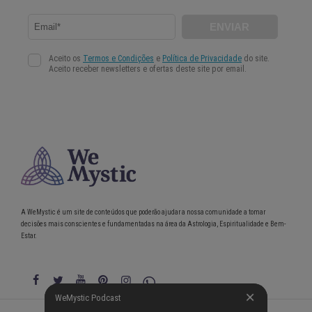
A WeMystic é um site de conteúdos que poderão ajudar a nossa comunidade a tomar
decisões mais conscientes e fundamentadas na área da Astrologia, Espiritualidade e Bem-
Estar.
WeMystic Podcast
WeMystic Podcast