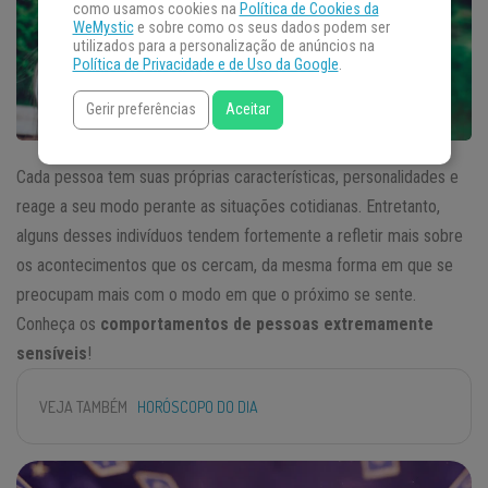
como usamos cookies na
Política de Cookies da
WeMystic
e sobre como os seus dados podem ser
utilizados para a personalização de anúncios na
Política de Privacidade e de Uso da Google
.
Gerir preferências
Aceitar
Cada pessoa tem suas próprias características, personalidades e
reage a seu modo perante as situações cotidianas. Entretanto,
alguns desses indivíduos tendem fortemente a refletir mais sobre
os acontecimentos que os cercam, da mesma forma em que se
preocupam mais com o modo em que o próximo se sente.
Conheça os
comportamentos de pessoas extremamente
sensíveis
!
VEJA TAMBÉM
HORÓSCOPO DO DIA