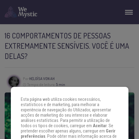
16 COMPORTAMENTOS DE PESSOAS
EXTREMAMENTE SENSÍVEIS. VOCÊ É UMA
DELAS?
Por
HELOÍSA VON AH
Tempo de leitura:
5 min
Esta página web utiliza cookies necessários,
estatísticos e de marketing, para melhorar a
experiência de navegação do Utilizador, apresentar
acções de marketing do seu interesse e elaborar
análises estatísticas. Para permitir a utilização de
todos os tipos de cookies, carregue em
Aceitar
. Se
pretender escolher apenas alguns, carregue em
Gerir
preferências
. Pode obter mais informação acerca de