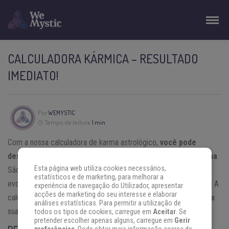
CALCULADORA KÁRMICA – RESULTADO
IMEDIATO!
Por
WEMYSTIC
Tempo de leitura:
1 min
Com a nossa calculadora de karma astrológico,
você pode
descobrir agora em que signo do Zodíaco está o seu Karma
.
Esta página web utiliza cookies necessários,
São revelações importantes para entender o seu caminho e
estatísticos e de marketing, para melhorar a
evolução espirituais. (NOTA: O resultado não ó o seu signo solar! A
experiência de navegação do Utilizador, apresentar
acções de marketing do seu interesse e elaborar
calculadora mostra em que signo está o seu karma, com base na
análises estatísticas. Para permitir a utilização de
sua data de nascimento.)
todos os tipos de cookies, carregue em
Aceitar
. Se
pretender escolher apenas alguns, carregue em
Gerir