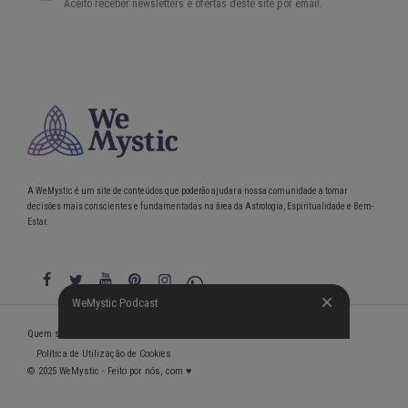
A WeMystic é um site de conteúdos que poderão ajudar a nossa comunidade a tomar
decisões mais conscientes e fundamentadas na área da Astrologia, Espiritualidade e Bem-
Estar.
WeMystic Podcast
WeMystic Podcast
Quem somos
Política de Privacidade
Condições gerais de utilização
Política de Utilização de Cookies
© 2025 WeMystic - Feito por nós, com ♥