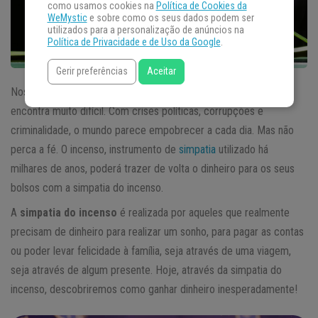
como usamos cookies na
Política de Cookies da
WeMystic
e sobre como os seus dados podem ser
utilizados para a personalização de anúncios na
Política de Privacidade e de Uso da Google
.
Gerir preferências
Aceitar
Nos dias de hoje sabemos que a vida financeira de todos se
encontra muito difícil. Com crises políticas, corrupções e
criminalidade, o mundo parece empobrecer a cada dia. Mas não
perca a fé. O incenso, instrumento de
simpatia
utilizado há
milhares de anos, poderá trazer de volta o dinheiro para os seus
bolsos com a simpatia do incenso.
A
simpatia do incenso
é realizada por aqueles que realmente
precisam de dinheiro para realizar um sonho, para pagar as contas
ou poder levar felicidade à família, seja através de uma viagem,
seja através de algum presente. Hoje, através da simpatia do
incenso, descobriremos como ganhar dinheiro inesperadamente!