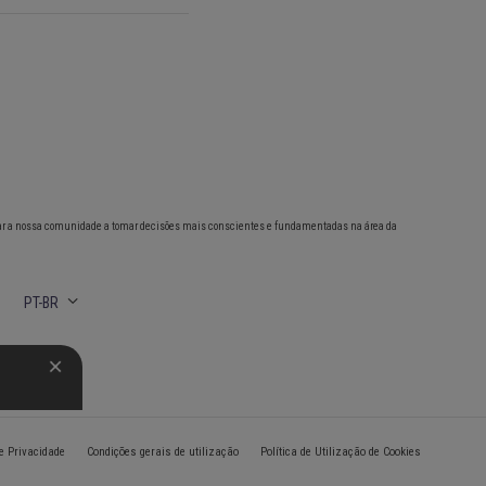
ar a nossa comunidade a tomar decisões mais conscientes e fundamentadas na área da
PT-BR
de Privacidade
Condições gerais de utilização
Política de Utilização de Cookies