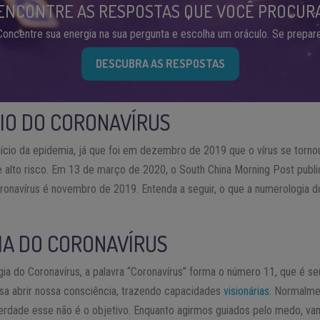
ENCONTRE AS RESPOSTAS QUE VOCÊ PROCUR
Concentre sua energia na sua pergunta e escolha um oráculo. Se prepare
DESCUBRA AS RESPOSTAS
CIO DO CORONAVÍRUS
ício da epidemia, já que foi em dezembro de 2019 que o vírus se tornou
alto risco. Em 13 de março de 2020, o South China Morning Post publi
ronavírus é novembro de 2019. Entenda a seguir, o que a numerologia d
IA DO CORONAVÍRUS
a do Coronavírus, a palavra “Coronavírus” forma o número 11, que é se
isa abrir nossa consciência, trazendo capacidades
visionárias
. Normalme
erdade esse não é o objetivo. Enquanto agirmos guiados pelo medo, va