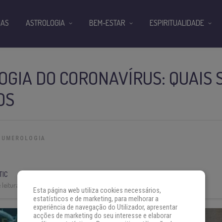
IAS
ASTROLOGIA
BEM-ESTAR
ESPIRITUALIDADE
GIA DO CORONAVÍRUS: QUAIS 
OS
NUMEROLOGIA
TIC
leitura:
3 min
Esta página web utiliza cookies necessários,
estatísticos e de marketing, para melhorar a
experiência de navegação do Utilizador, apresentar
acções de marketing do seu interesse e elaborar