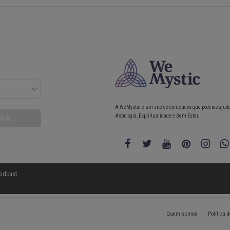
A WeMystic é um site de conteúdos que poderão ajud
Astrologia, Espiritualidade e Bem-Estar.
odcast
Quem somos
Política 