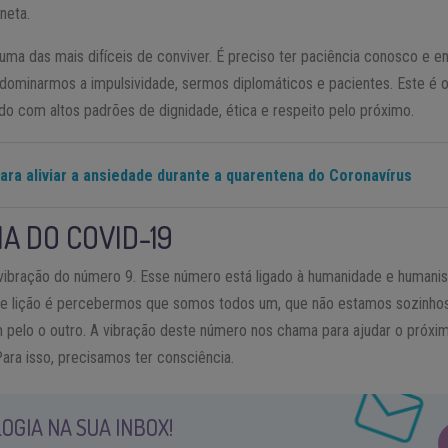
neta.
ma das mais difíceis de conviver. É preciso ter paciência conosco e en
 dominarmos a impulsividade, sermos diplomáticos e pacientes. Este é
do com altos padrões de dignidade, ética e respeito pelo próximo.
ara aliviar a ansiedade durante a quarentena do Coronavírus
A DO COVID-19
 vibração do número 9. Esse número está ligado à humanidade e humani
nde lição é percebermos que somos todos um, que não estamos sozinho
elo o outro. A vibração deste número nos chama para ajudar o próximo,
Para isso, precisamos ter consciência.
OGIA NA SUA INBOX!