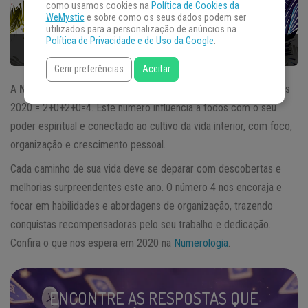
como usamos cookies na
Política de Cookies da
WeMystic
e sobre como os seus dados podem ser
utilizados para a personalização de anúncios na
Política de Privacidade e de Uso da Google
.
Gerir preferências
Aceitar
A
Numerologia 2020
será regida pela energia do número 4, pois
2020 = 2+0+2+0=4. Este número influencia a todos com o seu
poder espiritual e conectado ao cultivo da vida interior, com foco,
organização e crescimento pessoal.
Cada caminho de sua vida deve se deparar com descobertas e
melhorias surpreendentes este ano. O número 4 nos encoraja e
focar em habilidades e abordagens de organização, trazendo
conquistas recompensadoras pelo seu trabalho e dedicação.
Confira o que nos espera em 2020 na
Numerologia
.
ENCONTRE AS RESPOSTAS QUE