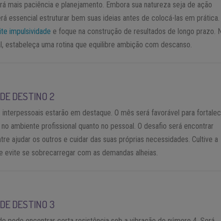
rá mais paciência e planejamento. Embora sua natureza seja de ação
erá essencial estruturar bem suas ideias antes de colocá-las em prática
ite impulsividade
e foque na construção de resultados de longo prazo. 
l, estabeleça uma rotina que equilibre ambição com descanso.
DE DESTINO 2
 interpessoais estarão em destaque. O mês será favorável para fortale
o no ambiente profissional quanto no pessoal. O desafio será encontrar
entre ajudar os outros e cuidar das suas próprias necessidades. Cultive a
e evite se sobrecarregar com as demandas alheias.
DE DESTINO 3
ade pode encontrar certa resistência sob a vibração do número 4. Será