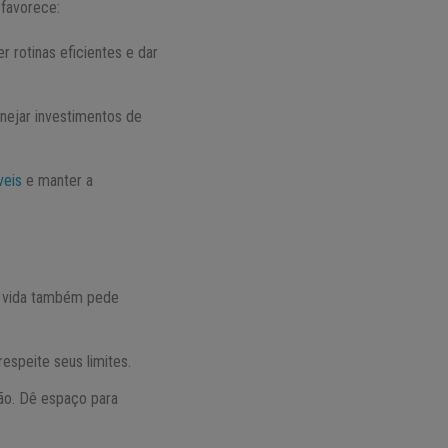
 favorece:
 rotinas eficientes e dar
anejar investimentos de
veis
e manter a
 a vida também pede
espeite seus limites.
ação. Dê espaço para