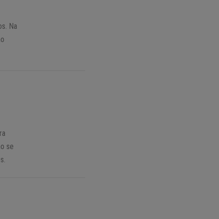
os. Na
ão
ra
ão se
s.