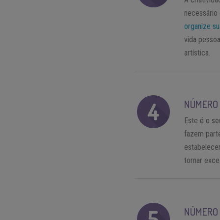
necessário 
organize su
vida pessoa
artística.
NÚMERO 
Este é o se
fazem parte
estabelecer
tornar exce
NÚMERO 