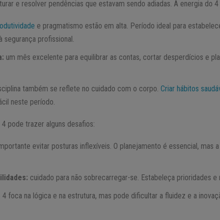
ruturar e resolver pendências que estavam sendo adiadas. A energia do 4
odutividade
e pragmatismo estão em alta. Período ideal para estabelecer
 segurança profissional.
a:
um mês excelente para equilibrar as contas, cortar desperdícios e pl
sciplina também se reflete no cuidado com o corpo.
Criar hábitos saudá
ácil neste período.
o 4 pode trazer alguns desafios:
mportante evitar posturas inflexíveis. O planejamento é essencial, mas
lidades:
cuidado para não sobrecarregar-se. Estabeleça prioridades e r
 4 foca na lógica e na estrutura, mas pode dificultar a fluidez e a inov
.