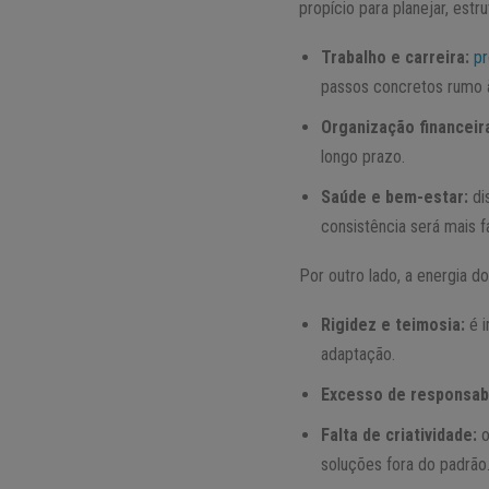
propício para planejar, est
Trabalho e carreira:
pr
passos concretos rumo à
Organização financeir
longo prazo.
Saúde e bem-estar:
di
consistência será mais f
Por outro lado, a energia d
Rigidez e teimosia:
é i
adaptação.
Excesso de responsabi
Falta de criatividade:
o
soluções fora do padrão