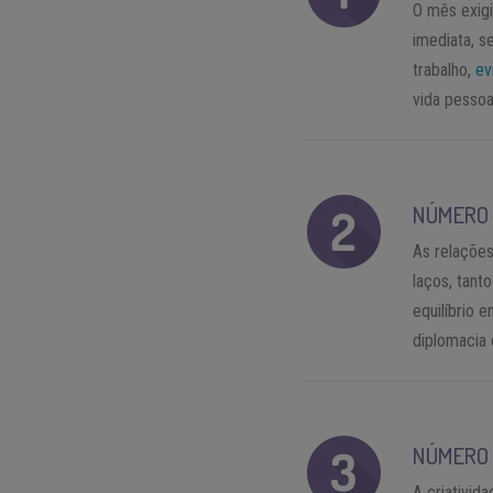
O mês exigi
imediata, s
trabalho,
ev
vida pessoa
NÚMERO 
As relações
laços, tant
equilíbrio 
diplomacia 
NÚMERO 
A criativid