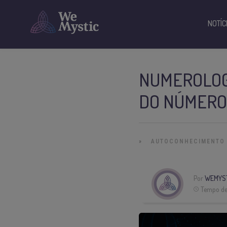
NOTÍC
NUMEROLOGI
DO NÚMERO 
»
AUTOCONHECIMENTO
Por
WEMYS
Tempo de 