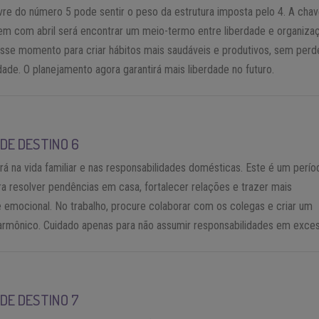
livre do número 5 pode sentir o peso da estrutura imposta pelo 4. A cha
bem com abril será encontrar um meio-termo entre liberdade e organiza
sse momento para criar hábitos mais saudáveis e produtivos, sem perd
ade. O planejamento agora garantirá mais liberdade no futuro.
DE DESTINO 6
rá na vida familiar e nas responsabilidades domésticas. Este é um perío
ra resolver pendências em casa, fortalecer relações e trazer mais
e emocional. No trabalho, procure colaborar com os colegas e criar um
armônico. Cuidado apenas para não assumir responsabilidades em exce
DE DESTINO 7