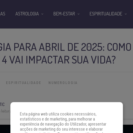
IAS
ASTROLOGIA
BEM-ESTAR
ESPIRITUALIDADE
A PARA ABRIL DE 2025: COMO
4 VAI IMPACTAR SUA VIDA?
ESPIRITUALIDADE
NUMEROLOGIA
TIC
leitura:
5 min
Esta página web utiliza cookies necessários,
estatísticos e de marketing, para melhorar a
experiência de navegação do Utilizador, apresentar
acções de marketing do seu interesse e elaborar