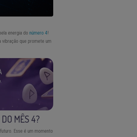
pela energia do
número 4
!
sa vibração que promete um
A
.
 DO MÊS 4?
 o futuro. Esse é um momento