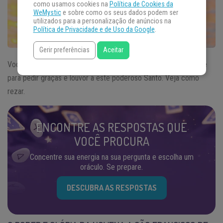
como usamos cookies na
Política de Cookies da
WeMystic
e sobre como os seus dados podem ser
utilizados para a personalização de anúncios na
Política de Privacidade e de Uso da Google
.
Gerir preferências
Aceitar
Você conhece a
Novena
a São Francisco de Assis
? Ela serve
para pedir graças e louvor a este poderoso Santo. Veja como
rezar.
ENCONTRE AS RESPOSTAS QUE
VOCÊ PROCURA
Concentre sua energia na sua pergunta e escolha um
oráculo. Se prepare.
DESCUBRA AS RESPOSTAS