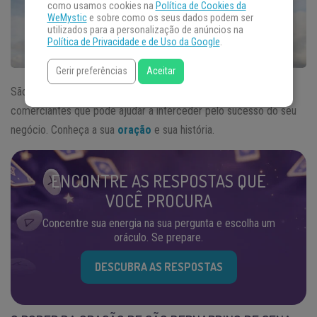
como usamos cookies na
Política de Cookies da
WeMystic
e sobre como os seus dados podem ser
utilizados para a personalização de anúncios na
Política de Privacidade e de Uso da Google
.
Gerir preferências
Aceitar
São Bernardino de Sena é o padroeiro dos anunciantes e
comerciantes que pode ajudar a interceder pelo sucesso do seu
negócio. Conheça a sua
oração
e sua história.
ENCONTRE AS RESPOSTAS QUE
VOCÊ PROCURA
Concentre sua energia na sua pergunta e escolha um
oráculo. Se prepare.
DESCUBRA AS RESPOSTAS