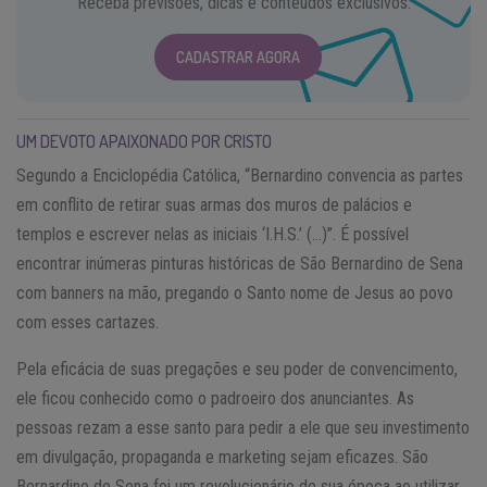
Receba previsões, dicas e conteúdos exclusivos.
CADASTRAR AGORA
UM DEVOTO APAIXONADO POR CRISTO
Segundo a Enciclopédia Católica, “Bernardino convencia as partes
em conflito de retirar suas armas dos muros de palácios e
templos e escrever nelas as iniciais ‘I.H.S.’ (…)”. É possível
encontrar inúmeras pinturas históricas de São Bernardino de Sena
com banners na mão, pregando o Santo nome de Jesus ao povo
com esses cartazes.
Pela eficácia de suas pregações e seu poder de convencimento,
ele ficou conhecido como o padroeiro dos anunciantes. As
pessoas rezam a esse santo para pedir a ele que seu investimento
em divulgação, propaganda e marketing sejam eficazes. São
Bernardino de Sena foi um revolucionário de sua época ao utilizar