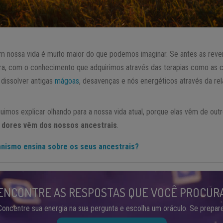
em nossa vida é muito maior do que podemos imaginar. Se antes as reve
ra, com o conhecimento que adquirimos através das terapias como as c
dissolver antigas
mágoas
, desavenças e nós energéticos através da r
imos explicar olhando para a nossa vida atual, porque elas vêm de out
s
dores vêm dos nossos ancestrais
.
nismo ensina sobre os seus ancestrais?
ENCONTRE AS RESPOSTAS QUE VOCÊ PROCUR
Concentre sua energia na sua pergunta e escolha um oráculo. Se prepare