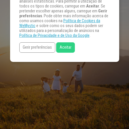
análises estatísticas. Para permitir a utilização de
todos os tipos de cookies, carregue em
Aceitar
. Se
pretender escolher apenas alguns, carregue em
Gerir
preferências
. Pode obter mais informação acerca de
como usamos cookies na
Política de Cookies da
WeMystic
e sobre como os seus dados podem ser
utilizados para a personalização de anúncios na
Política de Privacidade e de Uso da Google
.
Gerir preferências
Aceitar