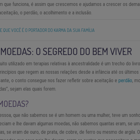
im que funciona, é assim que crescemos e ajudamos a crescer os demai
aceitação, o perdão, o acolhimento e a inclusão.
 DE QUE VOCÊ É O PORTADOR DO KARMA DA SUA FAMÍLIA
 MOEDAS: O SEGREDO DO BEM VIVER
o utilizado em terapias relativas à ancestralidade é um trecho do livr
princípios que regem as nossas relações desde a infância até os último
ante, o conto consegue nos fazer refletir sobre aceitação e
perdão
, m
as”, sejam elas quais forem.
 MOEDAS?
pessoa, que não sabemos se é um homem ou uma mulher, teve um sonho
reciam e lhe davam algumas moedas, não sabemos quantas eram, se um
s, se eram de ouro, de prata, de cobre, de ferro ou mesmo de argila. 