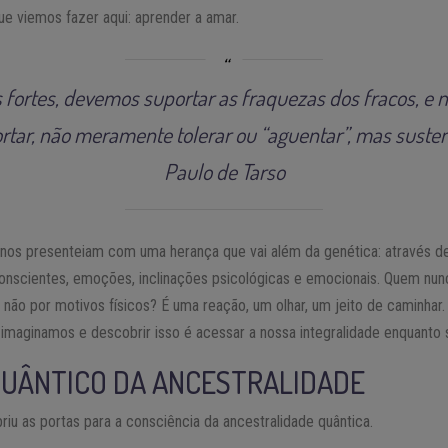
que viemos fazer aqui: aprender a amar.
fortes, devemos suportar as fraquezas dos fracos, e 
tar, não meramente tolerar ou “aguentar”, mas suste
Paulo de Tarso
 nos presenteiam com uma herança que vai além da genética: através 
scientes, emoções, inclinações psicológicas e emocionais. Quem nunc
s não por motivos físicos? É uma reação, um olhar, um jeito de caminh
 imaginamos e descobrir isso é acessar a nossa integralidade enquanto 
QUÂNTICO DA ANCESTRALIDADE
riu as portas para a consciência da ancestralidade quântica.