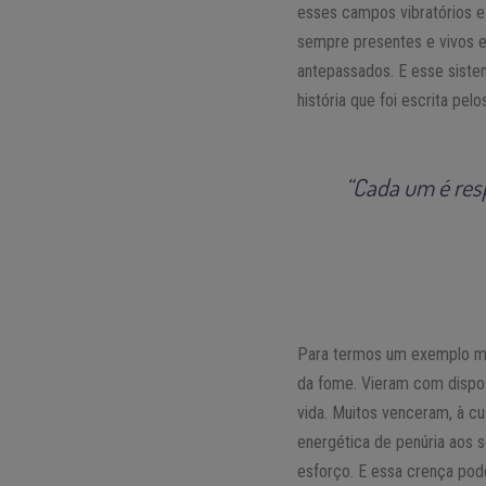
esses campos vibratórios e
sempre presentes e vivos e
antepassados. E esse sist
história que foi escrita pe
“Cada um é resp
Para termos um exemplo mai
da fome. Vieram com dispos
vida. Muitos venceram, à c
energética de penúria aos 
esforço. E essa crença pod