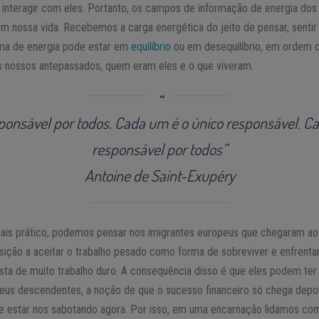
 interagir com eles. Portanto, os campos de informação de energia do
m nossa vida. Recebemos a carga energética do jeito de pensar, sentir
ema de energia pode estar em
equilíbrio
ou em desequilíbrio, em ordem 
los nossos antepassados, quem eram eles e o que viveram.
onsável por todos. Cada um é o único responsável. C
responsável por todos”
Antoine de Saint-Exupéry
s prático, podemos pensar nos imigrantes europeus que chegaram ao B
ição a aceitar o trabalho pesado como forma de sobreviver e enfrenta
usta de muito trabalho duro. A consequência disso é que eles podem ter
seus descendentes, a noção de que o sucesso financeiro só chega depo
e estar nos sabotando agora. Por isso, em uma encarnação lidamos com