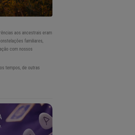
rências aos ancestrais eram
onstelações familiares,
elação com nossos
ros tempos, de outras
A
.