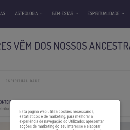
IAS
ASTROLOGIA
BEM-ESTAR
ESPIRITUALIDADE
ES VÊM DOS NOSSOS ANCESTRA
ESPIRITUALIDADE
ONTEIRO
 leitura:
10 min
Esta página web utiliza cookies necessários,
estatísticos e de marketing, para melhorar a
experiência de navegação do Utilizador, apresentar
acções de marketing do seu interesse e elaborar