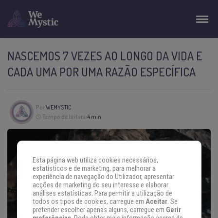
NASCEMOS 7 VEZES AO LONGO DA VIDA E
CADA UMA POR UMA RAZÃO ESPECÍFICA
Por
WEMYSTIC
Tempo de leitura:
4 min
Esta página web utiliza cookies necessários,
estatísticos e de marketing, para melhorar a
experiência de navegação do Utilizador, apresentar
acções de marketing do seu interesse e elaborar
análises estatísticas. Para permitir a utilização de
todos os tipos de cookies, carregue em
Aceitar
. Se
pretender escolher apenas alguns, carregue em
Gerir