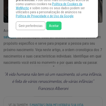
preferências
. Pode obter mais informação acerca de
como usamos cookies na
Política de Cookies da
WeMystic
e sobre como os seus dados podem ser
utilizados para a personalização de anúncios na
Política de Privacidade e de Uso da Google
.
Gerir preferências
Aceitar
Acredita-se que nascemos 7 vezes na vida antes de chegar à
salvação
ou condenação. Cada um destes nascimentos possui um
propósito específico e serve para preparar a pessoa para seu
próximo nascimento. Veja neste artigo, a ordem cronológica dos 7
nascimentos e suas características individuais. Identifique em qual
nascimento você está no momento e por quais ainda vai passar.
“A vida humana não tem só um nascimento, só uma infância,
é feita de vários renascimentos, de várias infâncias”
Francesco Alberoni
VEJA TAMBÉM
5 MANTRAS PARA MELHORAR A SUA VIDA