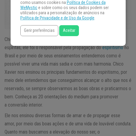
como usamos cookies na
Política de Cookies da
WeMystic
e sobre como os seus dados podem ser
utilizados para a personalização de anúncios na
Política de Privacidade e de Uso da Google
.
Gerir preferências
Aceitar
Chico Xavier continua sendo um grande admirado por muitos
espíritas, ele foi o responsável pela propagação do
espiritismo
no
Brasil e por meio de seus ensinamentos entendemos como é
possível viver uma vida mais sadia e com mais harmonia. Chico
Xavier nos ensinou os principais fundamentos do espiritismo, por
meio dele entendemos que conseguimos alcançar o alto que nos é
reservado, se sempre observarmos as boas obras e praticarmos o
bem. Conheça as 20 orientações do medium para promover
a conversão interior.
Ele nos ensinou diversas formas de amar e de propagar esse
amor, por meio das boas ações e de uma vida de louvável conduta.
Quanto mais buscamos a elevação do nosso ser, o