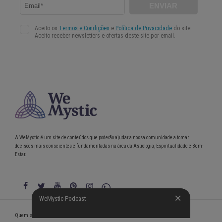
A WeMystic é um site de conteúdos que poderão ajudar a nossa comunidade a tomar
decisões mais conscientes e fundamentadas na área da Astrologia, Espiritualidade e Bem-
Estar.
WeMystic Podcast
WeMystic Podcast
Quem somos
Política de Privacidade
Condições gerais de utilização