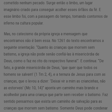
cometido nenhum pecado. Surge então o limbo, um lugar
imaginário criado para conseguir acolher esses órfãos da fé. E
esse limbo foi, com a passagem do tempo, tomando contornos de
inferno na cultura popular.
Mas, no catecismo da própria igreja a mensagem que
encontramos não é bem essa. No 1261 do texto encontramos a
seguinte orientação: “Quanto às crianças que morrem sem
batismo, a igreja não pode senão confiá-las à misericórdia de
Deus, como o faz no rito do respectivo funeral.”. E continua: “De
fato, a grande misericórdia de Deus, ‘que quer que todos os
homens se salvem’ (1 Tm 2, 4), e a ternura de Jesus para com as
crianças, que o levou a dizer: ‘Deixai vir a mim as criancinhas, não
as estorveis’ (Mc 10, 14)” aponta um caminho mais brando e
acolhedor para uma criança que parte sem receber o batismo. Faz
sentido pensarmos que exista um caminho de salvação para as
crianças que morrem sem batismo. Somente Deus pode condenar