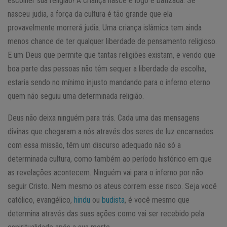
escolher sua religião! A criança nasce e logo é batizada. Se
nasceu judia, a força da cultura é tão grande que ela
provavelmente morrerá judia. Uma criança islâmica tem ainda
menos chance de ter qualquer liberdade de pensamento religioso.
E um Deus que permite que tantas religiões existam, e vendo que
boa parte das pessoas não têm sequer a liberdade de escolha,
estaria sendo no mínimo injusto mandando para o inferno eterno
quem não seguiu uma determinada religião.
Deus não deixa ninguém para trás. Cada uma das mensagens
divinas que chegaram a nós através dos seres de luz encarnados
com essa missão, têm um discurso adequado não só a
determinada cultura, como também ao período histórico em que
as revelações acontecem. Ninguém vai para o inferno por não
seguir Cristo. Nem mesmo os ateus correm esse risco. Seja você
católico, evangélico,
hindu
ou
budista
, é você mesmo que
determina através das suas ações como vai ser recebido pela