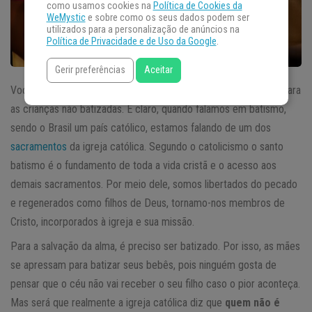
como usamos cookies na
Política de Cookies da
WeMystic
e sobre como os seus dados podem ser
utilizados para a personalização de anúncios na
Política de Privacidade e de Uso da Google
.
Gerir preferências
Aceitar
Você já deve ter ouvido que as portas do céu estão fechadas para
as crianças não batizadas. E claro, quando falamos em batismo,
sendo o Brasil um país católico, estamos falando de um dos
sacramentos
da igreja católica. Segundo o catolicismo o santo
batismo é o fundamento de toda a vida cristã e o acesso aos
demais sacramentos. Por meio dele, somos libertados do pecado
e regenerados como filhos de Deus, tornamo-nos membros de
Cristo, incorporados à igreja e sua missão.
Para a salvação da alma, é preciso ser batizado. Por isso, as mães
se apressam para batizar seus bebês, pois ninguém gosta de
pensar que o céu não vai receber o seu filho caso o pior aconteça.
Mas será que realmente a igreja católica diz que
quem não é