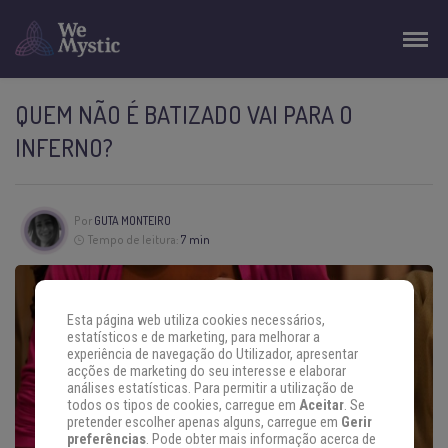
QUEM NÃO É BATIZADO VAI PARA O
INFERNO?
Por
GUTA MONTEIRO
Tempo de leitura:
7 min
Esta página web utiliza cookies necessários,
estatísticos e de marketing, para melhorar a
experiência de navegação do Utilizador, apresentar
acções de marketing do seu interesse e elaborar
análises estatísticas. Para permitir a utilização de
todos os tipos de cookies, carregue em
Aceitar
. Se
pretender escolher apenas alguns, carregue em
Gerir
preferências
. Pode obter mais informação acerca de