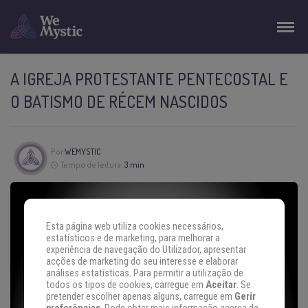
A IGREJA PROTESTANTE PENTECOSTAL E
O BATISMO DE RÉCEM NASCIDOS
Por
WEMYSTIC
Tempo de leitura:
3 min
Esta página web utiliza cookies necessários,
estatísticos e de marketing, para melhorar a
experiência de navegação do Utilizador, apresentar
acções de marketing do seu interesse e elaborar
análises estatísticas. Para permitir a utilização de
todos os tipos de cookies, carregue em
Aceitar
. Se
pretender escolher apenas alguns, carregue em
Gerir