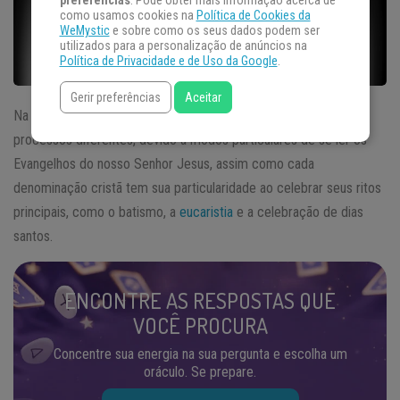
preferências
. Pode obter mais informação acerca de
como usamos cookies na
Política de Cookies da
WeMystic
e sobre como os seus dados podem ser
utilizados para a personalização de anúncios na
Política de Privacidade e de Uso da Google
.
Gerir preferências
Aceitar
Na grande maioria das igrejas protestantes pentecostais há
processos diferentes, devido a modos particulares de se ler os
Evangelhos do nosso Senhor Jesus, assim como cada
denominação cristã tem sua particularidade ao celebrar seus ritos
principais, como o batismo, a
eucaristia
e a celebração de dias
santos.
ENCONTRE AS RESPOSTAS QUE
VOCÊ PROCURA
Concentre sua energia na sua pergunta e escolha um
oráculo. Se prepare.