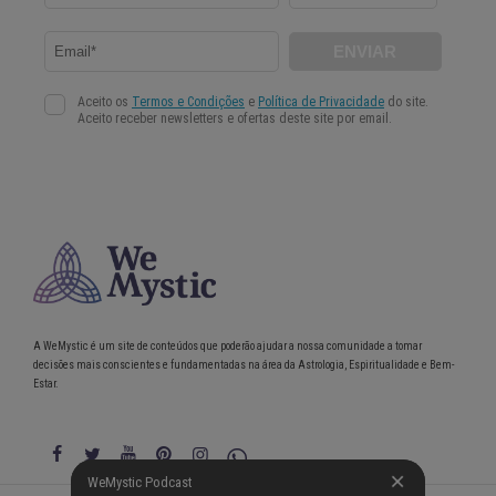
A WeMystic é um site de conteúdos que poderão ajudar a nossa comunidade a tomar
decisões mais conscientes e fundamentadas na área da Astrologia, Espiritualidade e Bem-
Estar.
WeMystic Podcast
WeMystic Podcast