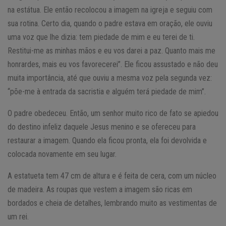
na estátua. Ele então recolocou a imagem na igreja e seguiu com
sua rotina. Certo dia, quando o padre estava em oração, ele ouviu
uma voz que lhe dizia: tem piedade de mim e eu terei de ti.
Restitui-me as minhas mãos e eu vos darei a paz. Quanto mais me
honrardes, mais eu vos favorecerei”. Ele ficou assustado e não deu
muita importância, até que ouviu a mesma voz pela segunda vez:
“põe-me à entrada da sacristia e alguém terá piedade de mim”.
O padre obedeceu. Então, um senhor muito rico de fato se apiedou
do destino infeliz daquele Jesus menino e se ofereceu para
restaurar a imagem. Quando ela ficou pronta, ela foi devolvida e
colocada novamente em seu lugar.
A estatueta tem 47 cm de altura e é feita de cera, com um núcleo
de madeira. As roupas que vestem a imagem são ricas em
bordados e cheia de detalhes, lembrando muito as vestimentas de
um rei.