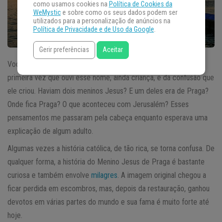
como usamos cookies na
Política de Cookies da
WeMystic
e sobre como os seus dados podem ser
utilizados para a personalização de anúncios na
Política de Privacidade e de Uso da Google
.
Gerir preferências
Aceitar
Você já ouviu falar no
Menino Jesus de Praga
? Me lembro a
primeira vez que ouvi esse nome, ainda criança, e da confusão que
ele criou. Haviam dois meninos Jesus? E um deles era de Praga?
Onde fica Praga? O que aconteceu com Jerusalém? Esses
pensamentos me passaram pela cabeça enquanto esperava uma
explicação de algum adulto.
Algumas vezes a história católica, de tão rica, se torna confusa. De
qualquer forma, a história do Menino Jesus de Praga é bastante
curiosa e também envolve
milagres
. A imagem original chegou a
ficar perdida em escombros, mas, depois da restauração, ganhou
devotos em várias partes do mundo e sua fama é muito forte até
hoje.