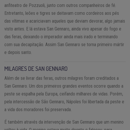
anfiteatro de Pozzuoli, junto com outros companheiros de fé.
Entretanto, leões e tigres se deitavam como cordeiros aos pés
das vítimas e acariciavam aqueles que deviam devorar, algo jamais
visto antes. E lá estava San Gennaro, ainda vivo apesar do fogo e
das feras, deixando o imperador ainda mais irado e terminando
com sua decapitação. Assim San Gennaro se torna primeiro mártir
e depois santo.
MILAGRES DE SAN GENNARO
Além de se livrar das feras, outros milagres foram creditados a
San Gennaro. Um dos primeiros grandes eventos ocorre quando a
peste se espalha pela Europa, ceifando milhares de vidas. Porém,
pela intercessão de São Gennaro, Nápoles foi libertada da peste e
a vida dos moradores foi preservada.
É também através da intervenção de San Gennaro que um menino
voltou à vida. O menino estava muito doente e faleceu, para