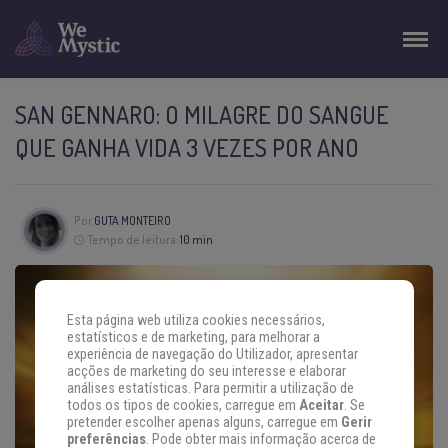
SAN GENNARO: O MILAGRE DO SANGUE
QUE GANHA VIDA 3 VEZES POR ANO
Por
GUTA MONTEIRO
Tempo de leitura:
10 min
Esta página web utiliza cookies necessários,
estatísticos e de marketing, para melhorar a
experiência de navegação do Utilizador, apresentar
acções de marketing do seu interesse e elaborar
análises estatísticas. Para permitir a utilização de
todos os tipos de cookies, carregue em
Aceitar
. Se
pretender escolher apenas alguns, carregue em
Gerir
preferências
. Pode obter mais informação acerca de