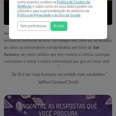
como usamos cookies na
Política de Cookies da
WeMystic
e sobre como os seus dados podem ser
utilizados para a personalização de anúncios na
Política de Privacidade e de Uso da Google
.
Gerir preferências
Aceitar
Nesse artigo vamos falar de mais um milagre inexplicável que
desafia os cientistas há anos. Um milagre não; trata-se, na verdade,
de vários acontecimentos extraordinários em torno de
San
Gennaro
, um santo católico que nem mesmo a ciência consegue
contradizer e retirar a esfera sobrenatural que gira em torno dele.
“Ter fé é ser mais humano, no sentido mais verdadeiro”
Wilfred Cantwell Smith
ENCONTRE AS RESPOSTAS QUE
VOCÊ PROCURA