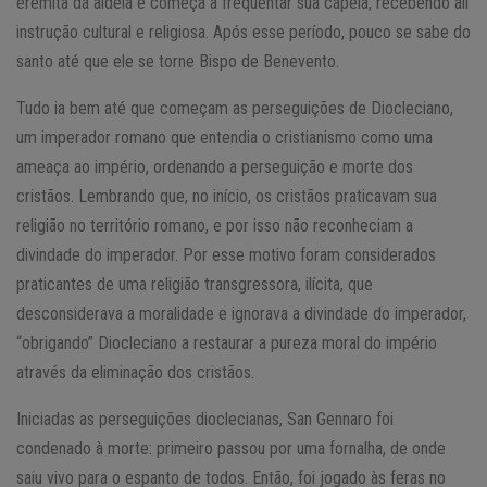
eremita da aldeia e começa a frequentar sua capela, recebendo ali
instrução cultural e religiosa. Após esse período, pouco se sabe do
santo até que ele se torne Bispo de Benevento.
Tudo ia bem até que começam as perseguições de Diocleciano,
um imperador romano que entendia o cristianismo como uma
ameaça ao império, ordenando a perseguição e morte dos
cristãos. Lembrando que, no início, os cristãos praticavam sua
religião no território romano, e por isso não reconheciam a
divindade do imperador. Por esse motivo foram considerados
praticantes de uma religião transgressora, ilícita, que
desconsiderava a moralidade e ignorava a divindade do imperador,
“obrigando” Diocleciano a restaurar a pureza moral do império
através da eliminação dos cristãos.
Iniciadas as perseguições dioclecianas, San Gennaro foi
condenado à morte: primeiro passou por uma fornalha, de onde
saiu vivo para o espanto de todos. Então, foi jogado às feras no