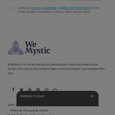
A WeMystic é um site de conteúdos que poderão ajudar a nossa comunidade a tomar
decisões mais conscientes e fundamentadas na área da Astrologia, Espiritualidade e Bem-
Estar.
WeMystic Podcast
WeMystic Podcast
Quem somos
Política de Privacidade
Condições gerais de utilização
Política de Utilização de Cookies