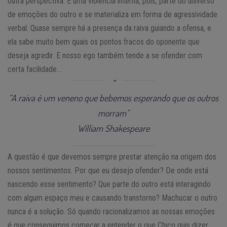
outra perspectiva. É uma violência interna, pois, parte do universo
de emoções do outro e se materializa em forma de agressividade
verbal. Quase sempre há a presença da raiva guiando a ofensa, e
ela sabe muito bem quais os pontos fracos do oponente que
deseja agredir. E nosso ego também tende a se ofender com
certa facilidade…
“A raiva é um veneno que bebemos esperando que os outros
morram”
William Shakespeare
A questão é que devemos sempre prestar atenção na origem dos
nossos sentimentos. Por que eu desejo ofender? De onde está
nascendo esse sentimento? Que parte do outro está interagindo
com algum espaço meu e causando transtorno? Machucar o outro
nunca é a solução. Só quando racionalizamos as nossas emoções
é que conseguimos começar a entender o que Chico quis dizer