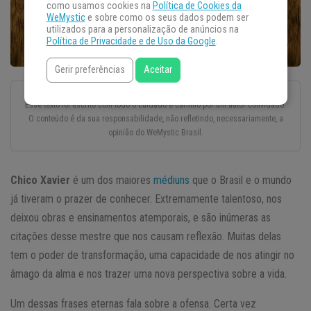
como usamos cookies na
Política de Cookies da
WeMystic
e sobre como os seus dados podem ser
utilizados para a personalização de anúncios na
Política de Privacidade e de Uso da Google
.
Gerir preferências
Aceitar
Esse texto foi escrito com todo o cuidado e carinho por um autor convidado.
O conteúdo é da sua responsabilidade, não refletindo, necessariamente, a
opinião do WeMystic Brasil.
Chico Xavier
é um dos maiores
médiuns
que o Brasil e o mundo
já tiveram o prazer de conhecer. Extremamente talentoso, nos
deixou obras e ensinamentos atemporais, e são inúmeras as
citações desse mestre que nos causam reflexão. Muitas delas
tem o poder de transformação, uma capacidade de nos atingir no
âmago da alma e nos trazer uma nova perspectiva sobre a vida.
Um dessas frases eternas fala sobre a ofensa. Certa vez