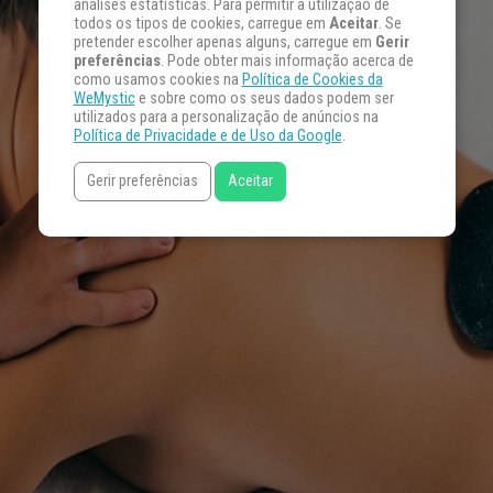
análises estatísticas. Para permitir a utilização de
todos os tipos de cookies, carregue em
Aceitar
. Se
pretender escolher apenas alguns, carregue em
Gerir
preferências
. Pode obter mais informação acerca de
como usamos cookies na
Política de Cookies da
WeMystic
e sobre como os seus dados podem ser
utilizados para a personalização de anúncios na
Política de Privacidade e de Uso da Google
.
Gerir preferências
Aceitar