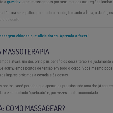
nte a
gravidez
, eram massageadas por seus maridos nas regiões lombar
a técnica se espalhou para todo o mundo, tomando a Índia, o Japão, os
 o ocidente.
assagem chinesa que alivia dores. Aprenda a fazer!
A MASSOTERAPIA
mpos atuais, um dos principais benefícios dessa terapia é justamente 
que acumulemos pontos de tensão em todo o corpo. Você mesmo pode 
ros lugares próximos à costela e às costas.
s pontos, você percebe que apenas os pressionando uma dor já apare
duro e se sentindo “quebrado” e, por vezes, muito incomodado.
A: COMO MASSAGEAR?