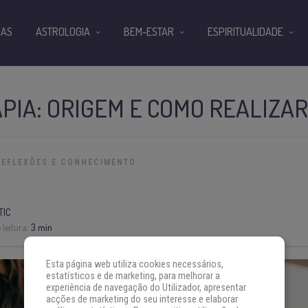
IAS
ASTROLOGIA
BEM-ESTAR
ESPIRITUALIDADE
IA: ORIGEM E COMO REALIZAR
REFLEXÕES E CONHECIMENTO
TIC
leitura:
3 min
Esta página web utiliza cookies necessários,
estatísticos e de marketing, para melhorar a
experiência de navegação do Utilizador, apresentar
acções de marketing do seu interesse e elaborar