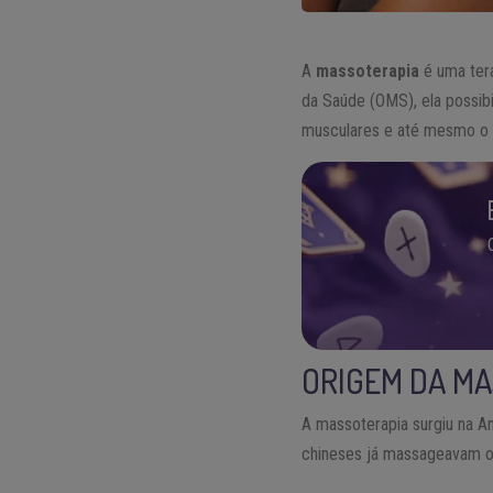
A
massoterapia
é uma ter
da Saúde (OMS), ela possibi
musculares e até mesmo o 
ORIGEM DA M
A massoterapia surgiu na An
chineses já massageavam os