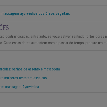
a massagem ayurvédica dos óleos vegetais
ÕES
ão contraindicadas, entretanto, se você estiver sentindo fortes dores 
ito. Caso essas dores aumentem com o passar do tempo, procure um m
rroidas: banhos de assento e massagem
para mulheres testarem esse ano
 com massagem Ayurvédica