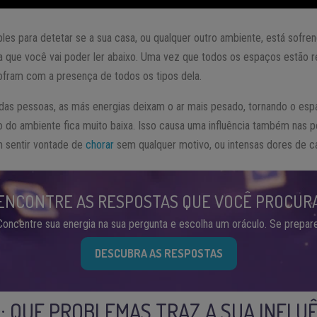
les para detetar se a sua casa, ou qualquer outro ambiente, está sofr
a que você vai poder ler abaixo. Uma vez que todos os espaços estão re
ofram com a presença de todos os tipos dela.
das pessoas, as más energias deixam o ar mais pesado, tornando o esp
ão do ambiente fica muito baixa. Isso causa uma influência também nas
 sentir vontade de
chorar
sem qualquer motivo, ou intensas dores de c
ENCONTRE AS RESPOSTAS QUE VOCÊ PROCUR
Concentre sua energia na sua pergunta e escolha um oráculo. Se prepare
DESCUBRA AS RESPOSTAS
: QUE PROBLEMAS TRAZ A SUA INFLU