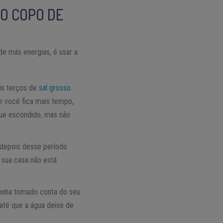
DO COPO DE
e más energias, é usar a
is terços de
sal grosso
.
de você fica mais tempo,
que escondido, mas não
 depois desse período
 sua casa não está
 tenha tomado conta do seu
até que a água deixe de