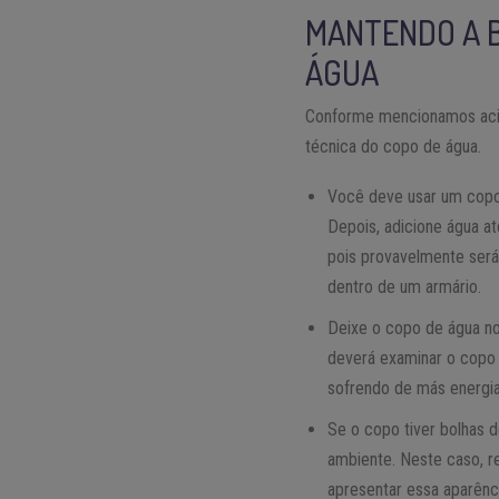
MANTENDO A B
ÁGUA
Conforme mencionamos acima
técnica do copo de água.
Você deve usar um copo 
Depois, adicione água a
pois provavelmente será
dentro de um armário.
Deixe o copo de água no
deverá examinar o copo 
sofrendo de más energia
Se o copo tiver bolhas 
ambiente. Neste caso, r
apresentar essa aparênci