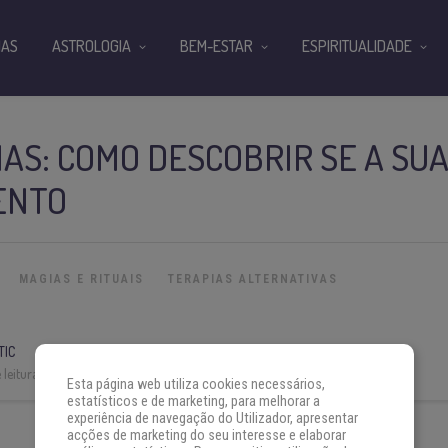
IAS
ASTROLOGIA
BEM-ESTAR
ESPIRITUALIDADE
AS: COMO DESCOBRIR SE A SUA
ENTO
MAGIAS E RITUAIS
TERAPIAS ALTERNATIVAS
TIC
leitura:
3 min
Esta página web utiliza cookies necessários,
estatísticos e de marketing, para melhorar a
experiência de navegação do Utilizador, apresentar
acções de marketing do seu interesse e elaborar