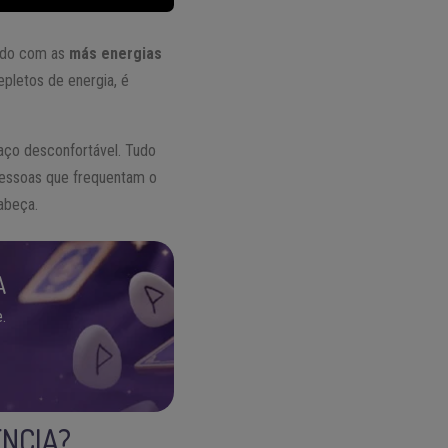
endo com as
más energias
pletos de energia, é
aço desconfortável. Tudo
 pessoas que frequentam o
abeça.
A
.
ÊNCIA?