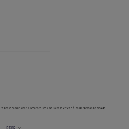
ar a nossa comunidade a tomar decisões mais conscientes e fundamentadas na área da
PT-BR