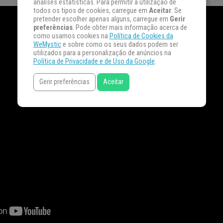
análises estatísticas. Para permitir a utilização de
todos os tipos de cookies, carregue em
Aceitar
. Se
pretender escolher apenas alguns, carregue em
Gerir
preferências
. Pode obter mais informação acerca de
como usamos cookies na
Política de Cookies da
WeMystic
e sobre como os seus dados podem ser
utilizados para a personalização de anúncios na
Política de Privacidade e de Uso da Google
.
Gerir preferências
Aceitar