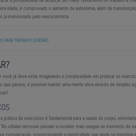
stacar a possibilidade de alcançar um maior rendimento no trabalho e cria
ceira idade, é comprovado o aumento da autonomia, além da manutenção 
o já mencionado pelo neurocientista.
IOS PARA TREINAR O CÉREBRO
AR?
e você já deve estar imaginando a complexidade em praticar os exercíc
o do que parece, é possível manter uma mente ativa através de simples
icas!
COS
 prática de exercícios é fundamental para a saúde do corpo, entretant
 “As células nervosas passam a receber mais sangue no momento do ex
or comunicação, proporcionando a plasticidade que ajuda na memória 