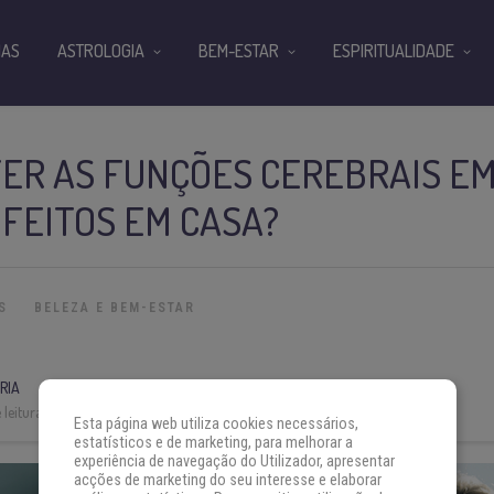
IAS
ASTROLOGIA
BEM-ESTAR
ESPIRITUALIDADE
ER AS FUNÇÕES CEREBRAIS EM
 FEITOS EM CASA?
S
BELEZA E BEM-ESTAR
RIA
leitura:
6 min
Esta página web utiliza cookies necessários,
estatísticos e de marketing, para melhorar a
experiência de navegação do Utilizador, apresentar
acções de marketing do seu interesse e elaborar