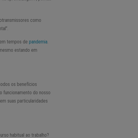
urotransmissores como
tal”.
mo em tempos de
pandemia
.
a, mesmo estando em
odos os benefícios
a o funcionamento do nosso
 em suas particularidades
rso habitual ao trabalho?