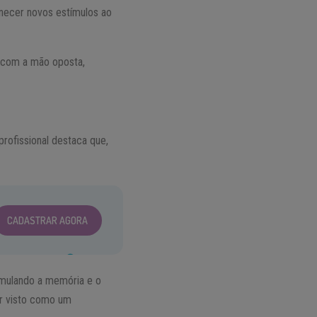
rnecer novos estímulos ao
e com a mão oposta,
profissional destaca que,
CADASTRAR AGORA
imulando a memória e o
er visto como um