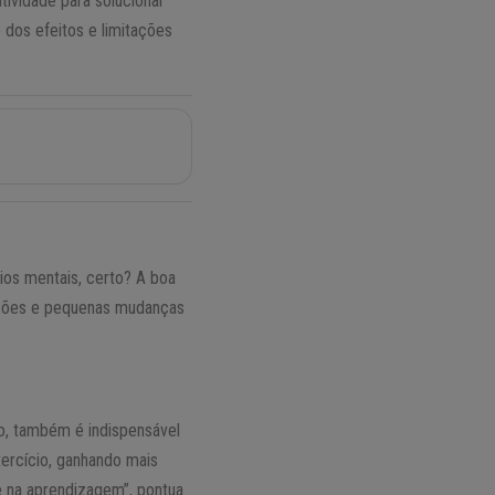
tividade para solucionar
dos efeitos e limitações
ios mentais, certo? A boa
 ações e pequenas mudanças
o, também é indispensável
ercício, ganhando mais
e na aprendizagem”, pontua