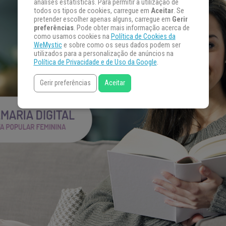
análises estatísticas. Para permitir a utilização de
todos os tipos de cookies, carregue em
Aceitar
. Se
pretender escolher apenas alguns, carregue em
Gerir
preferências
. Pode obter mais informação acerca de
como usamos cookies na
Política de Cookies da
WeMystic
e sobre como os seus dados podem ser
utilizados para a personalização de anúncios na
Política de Privacidade e de Uso da Google
.
Gerir preferências
Aceitar