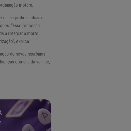
ordenação motora.
e essas práticas atuam
ações. “Esse processo
da a retardar a morte
zação”, explica.
mação de novos neurônios
doenças comuns da velhice,
A
.