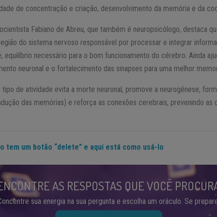
idade de concentração e criação, desenvolvimento da memória e da co
ocientista Fabiano de Abreu, que também é neuropsicólogo, destaca qu
região do sistema nervoso responsável por processar e integrar inform
, equilíbrio necessário para o bom funcionamento do cérebro. Ainda aju
ento neuronal e o fortalecimento das sinapses para uma melhor memori
tipo de atividade evita a morte neuronal, promove a neurogênese, for
adução das memórias) e reforça as conexões cerebrais, prevenindo as 
o tem um botão “delete” e aqui está como usá-lo
ENCONTRE AS RESPOSTAS QUE VOCÊ PROCUR
Concentre sua energia na sua pergunta e escolha um oráculo. Se prepare