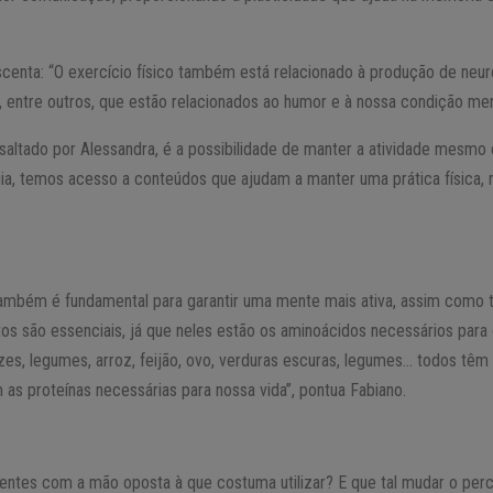
escenta: “O exercício físico também está relacionado à produção de ne
, entre outros, que estão relacionados ao humor e à nossa condição men
ssaltado por Alessandra, é a possibilidade de manter a atividade mes
gia, temos acesso a conteúdos que ajudam a manter uma prática físic
ambém é fundamental para garantir uma mente mais ativa, assim como t
ntos são essenciais, já que neles estão os aminoácidos necessários par
zes, legumes, arroz, feijão, ovo, verduras escuras, legumes… todos têm
as proteínas necessárias para nossa vida”, pontua Fabiano.
ntes com a mão oposta à que costuma utilizar? E que tal mudar o percu