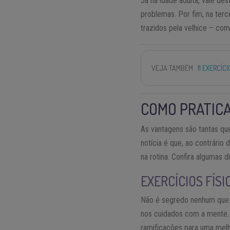
Já na idade adulta, vale de
problemas. Por fim, na ter
trazidos pela velhice – com
VEJA TAMBÉM
11 EXERCÍC
COMO PRATIC
As vantagens são tantas qu
notícia é que, ao contrári
na rotina. Confira algumas d
EXERCÍCIOS FÍSI
Não é segredo nenhum que a
nos cuidados com a mente.
ramificações para uma melh